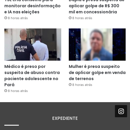
monitorar desinformação
aplicar golpe de R$ 300
e IA nas eleições
mil em concessionária
8 horas atrás
8 horas atrás
Médico é preso por
Mulher é presa suspeito
suspeita de abuso contra
de aplicar golpe em venda
paciente adolescente no
de terrenos
Pará
8 horas atrás
8 horas atrás
EXPEDIENTE