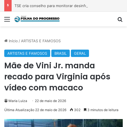
TSE cria conselho para monitorar desinformação e IA nas eleições
Menu
P
Início
/
ARTISTAS E FAMOSOS
ARTISTAS E FAMOSOS
BRASIL
GERAL
Mãe de Vini Jr. manda
recado para Virginia após
vídeo com macaco
Maria Luiza
22 de maio de 2026
Última Atualização 22 de maio de 2026
302
3 minutos de leitura