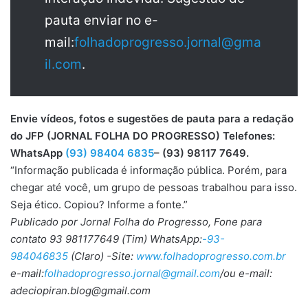
pauta enviar no e-
mail:
folhadoprogresso.jornal@gma
il.com
.
Envie vídeos, fotos e sugestões de pauta para a redação
do JFP (JORNAL FOLHA DO PROGRESSO) Telefones:
WhatsApp
(93) 98404 6835
– (93) 98117 7649.
“Informação publicada é informação pública. Porém, para
chegar até você, um grupo de pessoas trabalhou para isso.
Seja ético. Copiou? Informe a fonte.”
Publicado por Jornal Folha do Progresso, Fone para
contato 93 981177649 (Tim) WhatsApp:
-93-
984046835
(Claro) -Site:
www.folhadoprogresso.com.br
e-mail:
folhadoprogresso.jornal@gmail.com
/ou e-mail:
adeciopiran.blog@gmail.com