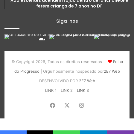
Adolescentes acendem rojão dentro de lanchonete e
ferem criança de 7 anos no DF
Siga-nos
© Copyright 2026, Todos os direitos reservados |
Folha
do Progresso
| Orgulhosamente hospedado por
2E7 Web
DESENVOLVIDO POR
2E7 Web
LINK 1
LINK 2
LINK 3
Facebook
X
Instagram