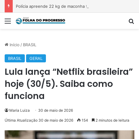
Polícia apreende 22 kg de maconha transportada em veículo na Transamazônica
Menu
P
Início
/
BRASIL
BRASIL
GERAL
Lula lança “Netflix brasileira”
hoje (30/5). Saiba como
funciona
Maria Luiza
30 de maio de 2026
Última Atualização 30 de maio de 2026
154
2 minutos de leitura