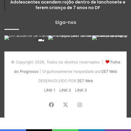
Adolescentes acendem rojão dentro de lanchonete e
ferem criança de 7 anos no DF
Siga-nos
© Copyright 2026, Todos os direitos reservados |
Folha
do Progresso
| Orgulhosamente hospedado por
2E7 Web
DESENVOLVIDO POR
2E7 Web
LINK 1
LINK 2
LINK 3
Facebook
X
Instagram