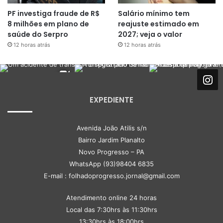
PF investiga fraude de R$
Salário mínimo tem
8 milhões em plano de
reajuste estimado em
saúde do Serpro
2027; veja o valor
12 horas atrás
12 horas atrás
EXPEDIENTE
Avenida João Atilis s/n
Bairro Jardim Planalto
Novo Progresso – PA
WhatsApp (93)98404 6835
E-mail : folhadoprogresso.jornal@gmail.com
Atendimento online 24 horas
Local das 7:30hrs às 11:30hrs
13:30hrs às 18:00hrs