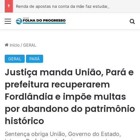
Renda de apostas na conta da mãe faz estudante perder bolsa do Prouni
Menu
P
Início
/
GERAL
GERAL
PARÁ
Justiça manda União, Pará e
prefeitura recuperarem
Fordlândia e impõe multas
por abandono do patrimônio
histórico
Sentença obriga União, Governo do Estado,