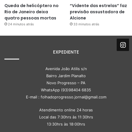
Queda de helicóptero no
“Vidente das estrelas” faz
Rio de Janeiro deixa
previsão assustadora de
quatro pessoas mortas
Alcione
24 minutos atrás
33 minutos atrás
EXPEDIENTE
Avenida João Atilis s/n
Bairro Jardim Planalto
Novo Progresso – PA
WhatsApp (93)98404 6835
E-mail : folhadoprogresso.jornal@gmail.com
Atendimento online 24 horas
Local das 7:30hrs às 11:30hrs
13:30hrs às 18:00hrs