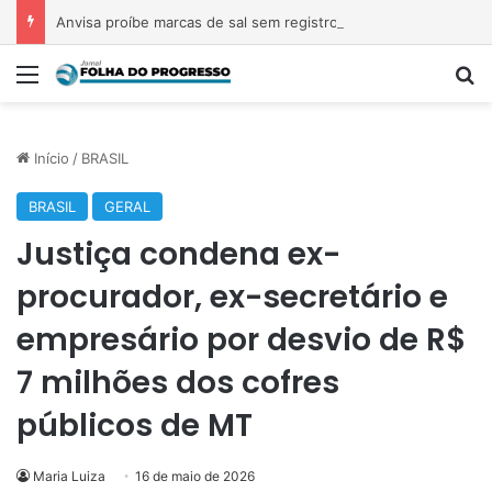
Anvisa proíbe marcas de sal sem registro; veja quais são
Menu
P
Início
/
BRASIL
BRASIL
GERAL
Justiça condena ex-
procurador, ex-secretário e
empresário por desvio de R$
7 milhões dos cofres
públicos de MT
Maria Luiza
16 de maio de 2026