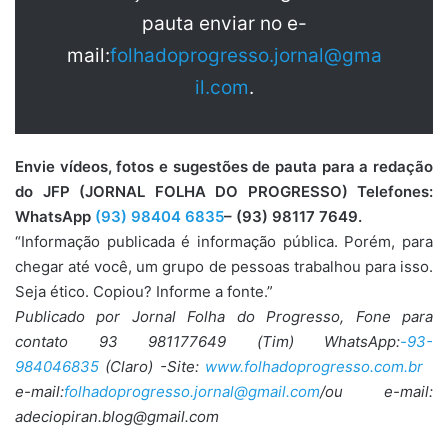
pauta enviar no e-
mail:
folhadoprogresso.jornal@gma
il.com
.
Envie vídeos, fotos e sugestões de pauta para a redação
do JFP (JORNAL FOLHA DO PROGRESSO) Telefones:
WhatsApp
(93) 98404 6835
– (93) 98117 7649.
“Informação publicada é informação pública. Porém, para
chegar até você, um grupo de pessoas trabalhou para isso.
Seja ético. Copiou? Informe a fonte.”
Publicado por Jornal Folha do Progresso, Fone para
contato 93 981177649 (Tim) WhatsApp:
-93-
984046835
(Claro) -Site:
www.folhadoprogresso.com.br
e-mail:
folhadoprogresso.jornal@gmail.com
/ou e-mail:
adeciopiran.blog@gmail.com