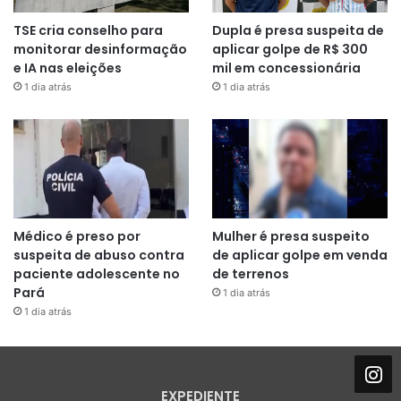
TSE cria conselho para
Dupla é presa suspeita de
monitorar desinformação
aplicar golpe de R$ 300
e IA nas eleições
mil em concessionária
1 dia atrás
1 dia atrás
Médico é preso por
Mulher é presa suspeito
suspeita de abuso contra
de aplicar golpe em venda
paciente adolescente no
de terrenos
Pará
1 dia atrás
1 dia atrás
EXPEDIENTE