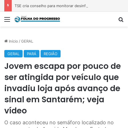
TSE cria conselho para monitorar desinformação e IA nas eleições
Menu
Pr
Início
/
GERAL
GERAL
PARÁ
REGIÃO
Jovem escapa por pouco de
ser atingida por veículo que
invadiu loja após avanço de
sinal em Santarém; veja
vídeo
O caso aconteceu no semáforo localizado no