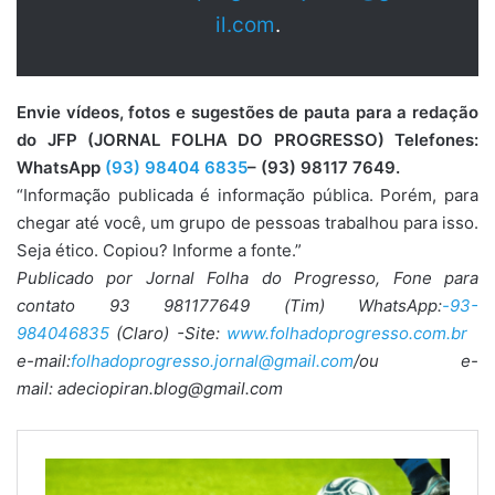
il.com
.
Envie vídeos, fotos e sugestões de pauta para a redação
do JFP (JORNAL FOLHA DO PROGRESSO) Telefones:
WhatsApp
(93) 98404 6835
– (93) 98117 7649.
“Informação publicada é informação pública. Porém, para
chegar até você, um grupo de pessoas trabalhou para isso.
Seja ético. Copiou? Informe a fonte.”
Publicado por Jornal Folha do Progresso, Fone para
contato 93 981177649 (Tim) WhatsApp:
-93-
984046835
(Claro) -Site:
www.folhadoprogresso.com.br
e-mail:
folhadoprogresso.jornal@gmail.com
/ou e-
mail: adeciopiran.blog@gmail.com