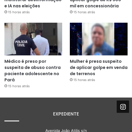
e IA nas eleições
mil em concessionária
15 horas atrás
15 horas atrás
Médico é preso por
Mulher é presa suspeito
suspeita de abuso contra
de aplicar golpe em venda
paciente adolescente no
de terrenos
Pará
15 horas atrás
15 horas atrás
EXPEDIENTE
Avenida João Atilis s/n