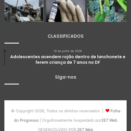
CLASSIFICADOS
16 de junho de 2026
Adolescentes acendem rojão dentro de lanchonete e
ferem criança de 7 anos no DF
Siga-nos
© Copyright 2026, Todos os direitos reservados |
Folha
do Progresso
| Orgulhosamente hospedado por
2E7 Web
DESENVOLVIDO POR
2E7 Web