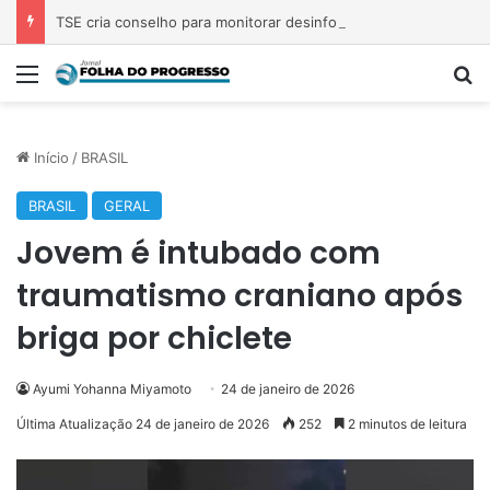
TSE cria conselho para monitorar desinformação e IA nas eleições
Menu
P
Início
/
BRASIL
BRASIL
GERAL
Jovem é intubado com
traumatismo craniano após
briga por chiclete
Ayumi Yohanna Miyamoto
24 de janeiro de 2026
Última Atualização 24 de janeiro de 2026
252
2 minutos de leitura