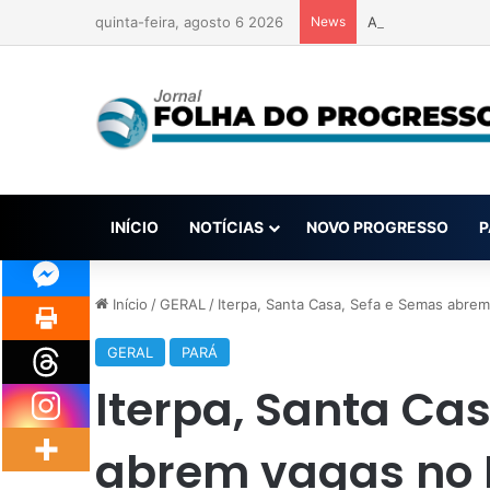
quinta-feira, agosto 6 2026
News
Anvisa pode aprov
INÍCIO
NOTÍCIAS
NOVO PROGRESSO
P
Início
/
GERAL
/
Iterpa, Santa Casa, Sefa e Semas abrem
GERAL
PARÁ
Iterpa, Santa Ca
abrem vagas no 