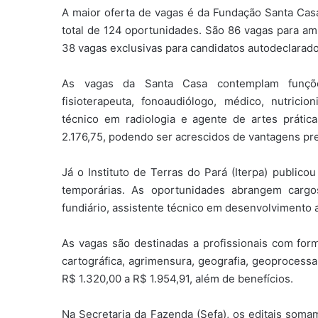
A maior oferta de vagas é da Fundação Santa Casa
total de 124 oportunidades. São 86 vagas para am
38 vagas exclusivas para candidatos autodeclarado
As vagas da Santa Casa contemplam funções 
fisioterapeuta, fonoaudiólogo, médico, nutricio
técnico em radiologia e agente de artes práti
2.176,75, podendo ser acrescidos de vantagens pre
Já o Instituto de Terras do Pará (Iterpa) publico
temporárias. As oportunidades abrangem carg
fundiário, assistente técnico em desenvolvimento ag
As vagas são destinadas a profissionais com fo
cartográfica, agrimensura, geografia, geoprocessa
R$ 1.320,00 a R$ 1.954,91, além de benefícios.
Na Secretaria da Fazenda (Sefa), os editais somam