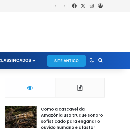
Facebook
X
Instagram
Entrar
is
Switch skin
Procurar po
CLASSIFICADOS
SITE ANTIGO
Como a cascavel da
Amazônia usa truque sonoro
sofisticado para enganar o
ouvido humano e afastar