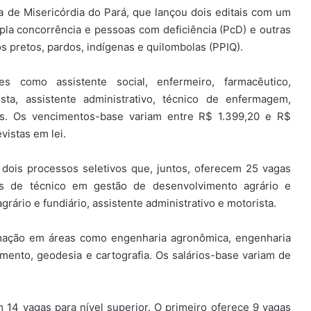
 de Misericórdia do Pará, que lançou dois editais com um
pla concorrência e pessoas com deficiência (PcD) e outras
s pretos, pardos, indígenas e quilombolas (PPIQ).
como assistente social, enfermeiro, farmacêutico,
nista, assistente administrativo, técnico de enfermagem,
cas. Os vencimentos-base variam entre R$ 1.399,20 e R$
vistas em lei.
u dois processos seletivos que, juntos, oferecem 25 vagas
os de técnico em gestão de desenvolvimento agrário e
rário e fundiário, assistente administrativo e motorista.
rmação em áreas como engenharia agronômica, engenharia
mento, geodesia e cartografia. Os salários-base variam de
 14 vagas para nível superior. O primeiro oferece 9 vagas