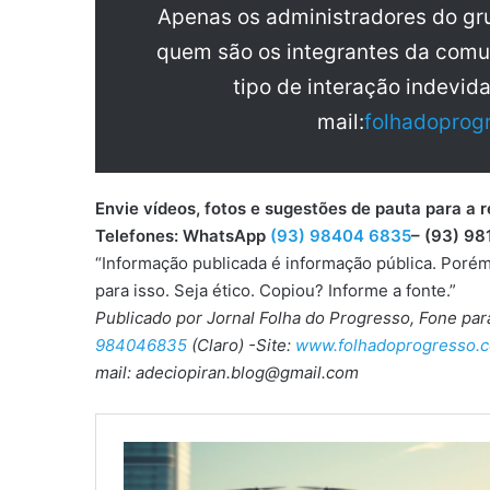
Apenas os administradores do g
quem são os integrantes da comu
tipo de interação indevid
mail:
folhadoprog
Envie vídeos, fotos e sugestões de pauta para
Telefones: WhatsApp
(93) 98404 6835
– (93) 98
“Informação publicada é informação pública. Porém
para isso. Seja ético. Copiou? Informe a fonte.”
Publicado por Jornal Folha do Progresso, Fone pa
984046835
(Claro) -Site:
www.folhadoprogresso.c
mail: adeciopiran.blog@gmail.com