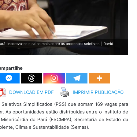
rá. Inscreva-se e saiba mais sobre os processos seletivos! | David
ompartilhe
DOWNLOAD EM PDF
IMPRIMIR PUBLICAÇÃO
 Seletivos Simplificados (PSS) que somam 169 vagas para
r. As oportunidades estão distribuídas entre o Instituto de
 Misericórdia do Pará (FSCMPA), Secretaria de Estado da
iente, Clima e Sustentabilidade (Semas).