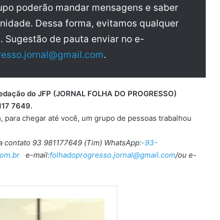
rupo poderão mandar mensagens e saber
nidade. Dessa forma, evitamos qualquer
a. Sugestão de pauta enviar no e-
resso.jornal@gmail.com
.
 a redação do JFP (JORNAL FOLHA DO PROGRESSO)
117 7649.
, para chegar até você, um grupo de pessoas trabalhou
ra contato 93 981177649 (Tim) WhatsApp:
-93-
om.br
e-mail:
folhadoprogresso.jornal@gmail.com
/ou e-