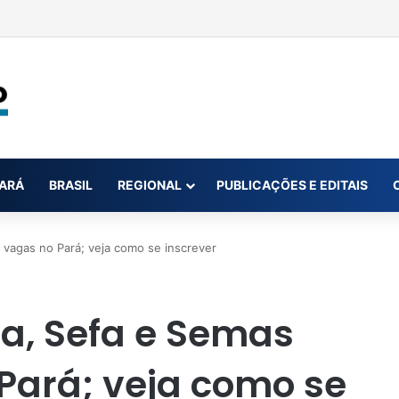
ar até oito novas canetas emagrecedoras até o fim de 2026; saiba qua
ARÁ
BRASIL
REGIONAL
PUBLICAÇÕES E EDITAIS
 vagas no Pará; veja como se inscrever
sa, Sefa e Semas
Pará; veja como se