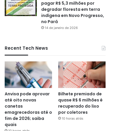
pagar R$ 5,3 milhões por
degradar floresta em terra
indígena em Novo Progresso,
no Pará
14 de janeiro de 2026
Recent Tech News
Anvisa pode aprovar
Bilhete premiado de
até oito novas
quase R$ 6 milhões é
canetas
recuperado do lixo
emagrecedoras até o
por coletores
fim de 2026; saiba
10 horas atrás
quais
10 horas atrás