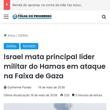
Renda de apostas na conta da mãe faz estudante perder bolsa do Prouni
Menu
P
Início
/
GERAL
GERAL
MUNDO
Israel mata principal líder
militar do Hamas em ataque
na Faixa de Gaza
Guilherme Paixão
16 de maio de 2026
Última Atualização 16 de maio de 2026
326
3 minutos de leitura