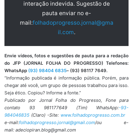
interação indevida. Sugestão de
pauta enviar no e-
mail:
folhadoprogresso.jornal@gma
il.com
.
Envie vídeos, fotos e sugestões de pauta para a redação
do JFP (JORNAL FOLHA DO PROGRESSO) Telefones:
WhatsApp
(93) 98404 6835
– (93) 98117 7649.
“Informação publicada é informação pública. Porém, para
chegar até você, um grupo de pessoas trabalhou para isso.
Seja ético. Copiou? Informe a fonte.”
Publicado por Jornal Folha do Progresso, Fone para
contato 93 981177649 (Tim) WhatsApp:
-93-
984046835
(Claro) -Site:
www.folhadoprogresso.com.br
e-mail:
folhadoprogresso.jornal@gmail.com
/ou e-
mail: adeciopiran.blog@gmail.com