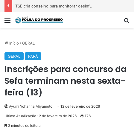
TSE cria conselho para monitorar desinformação e IA nas eleições
Menu
Pr
Início
/
GERAL
GERAL
PARÁ
Inscrições para concurso da
Sefa terminam nesta sexta-
feira (13)
Ayumi Yohanna Miyamoto
12 de fevereiro de 2026
Última Atualização 12 de fevereiro de 2026
176
2 minutos de leitura