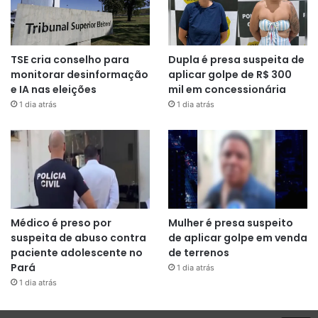
TSE cria conselho para
Dupla é presa suspeita de
monitorar desinformação
aplicar golpe de R$ 300
e IA nas eleições
mil em concessionária
1 dia atrás
1 dia atrás
Médico é preso por
Mulher é presa suspeito
suspeita de abuso contra
de aplicar golpe em venda
paciente adolescente no
de terrenos
Pará
1 dia atrás
1 dia atrás