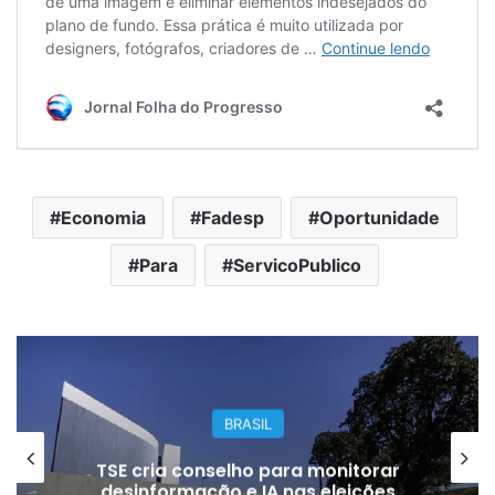
Economia
Fadesp
Oportunidade
Para
ServicoPublico
BRASIL
TSE cria conselho para monitorar
desinformação e IA nas eleições