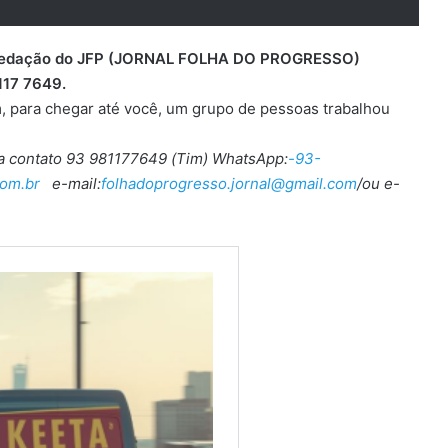
 a redação do JFP (JORNAL FOLHA DO PROGRESSO)
117 7649.
, para chegar até você, um grupo de pessoas trabalhou
ra contato 93 981177649 (Tim) WhatsApp:
-93-
om.br
e-mail:
folhadoprogresso.jornal@gmail.com
/ou e-