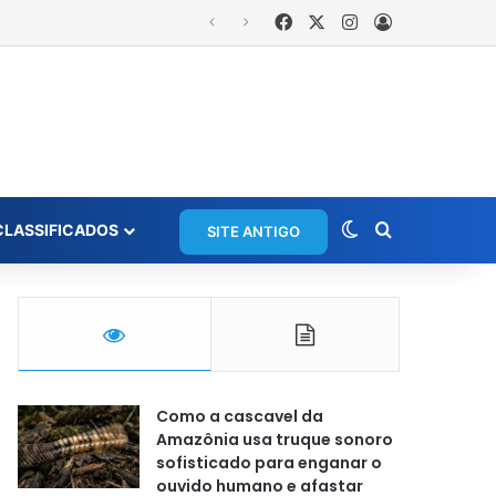
Facebook
X
Instagram
Entrar
Switch skin
Procurar po
CLASSIFICADOS
SITE ANTIGO
Como a cascavel da
Amazônia usa truque sonoro
sofisticado para enganar o
ouvido humano e afastar