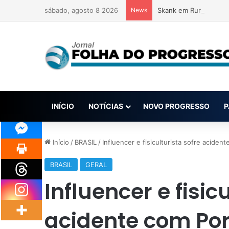
sábado, agosto 8 2026
News
Skank em Rurópolis: p
INÍCIO
NOTÍCIAS
NOVO PROGRESSO
P
Início
/
BRASIL
/
Influencer e fisiculturista sofre aciden
BRASIL
GERAL
Influencer e fisic
acidente com Por