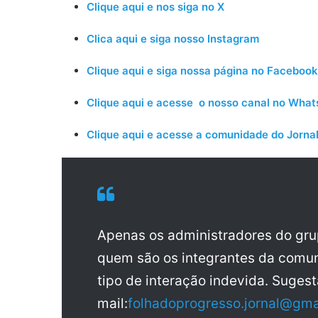
Clique aqui e nos siga no X
Clica aqui e siga nosso Instagram
Clique aqui e siga nossa página no Facebook
Clique aqui e acesse o nosso canal no Wha
Clique aqui e acesse a comunidade do Jornal
Apenas os administradores do gr
quem são os integrantes da comun
tipo de interação indevida. Sugest
mail:
folhadoprogresso.jornal@gma