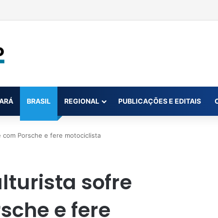
olícia apreende 47 tabletes e cão de raça
ARÁ
BRASIL
REGIONAL
PUBLICAÇÕES E EDITAIS
te com Porsche e fere motociclista
ulturista sofre
sche e fere