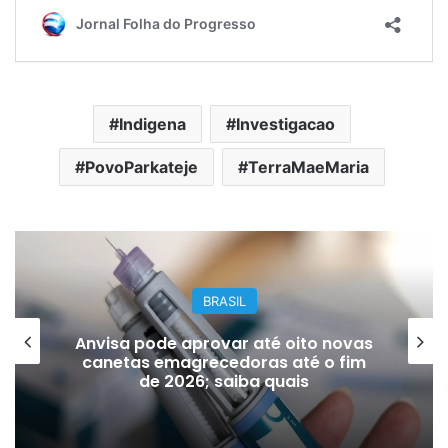
Indigena
Investigacao
PovoParkateje
TerraMaeMaria
BRASIL
Anvisa pode aprovar até oito novas
canetas emagrecedoras até o fim
de 2026; saiba quais