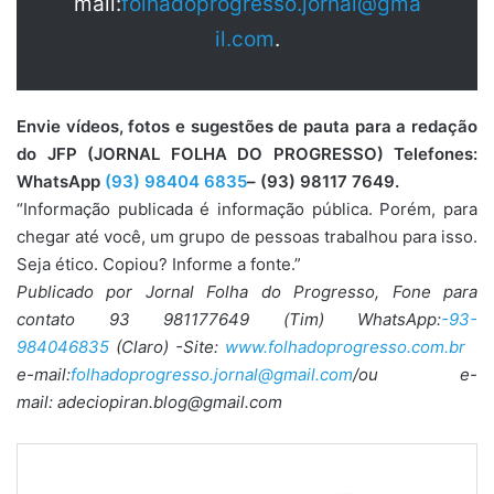
mail:
folhadoprogresso.jornal@gma
il.com
.
Envie vídeos, fotos e sugestões de pauta para a redação
do JFP (JORNAL FOLHA DO PROGRESSO) Telefones:
WhatsApp
(93) 98404 6835
– (93) 98117 7649.
“Informação publicada é informação pública. Porém, para
chegar até você, um grupo de pessoas trabalhou para isso.
Seja ético. Copiou? Informe a fonte.”
Publicado por Jornal Folha do Progresso, Fone para
contato 93 981177649 (Tim) WhatsApp:
-93-
984046835
(Claro) -Site:
www.folhadoprogresso.com.br
e-mail:
folhadoprogresso.jornal@gmail.com
/ou e-
mail: adeciopiran.blog@gmail.com