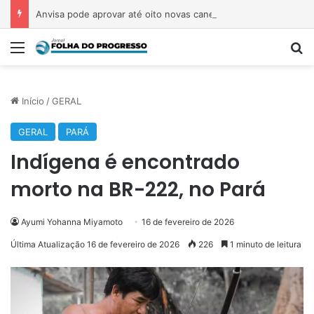
Anvisa pode aprovar até oito novas canetas emagrecedoras até o fim de 2026; saiba quais
Menu
P
Início
/
GERAL
GERAL
PARÁ
Indígena é encontrado
morto na BR-222, no Pará
Ayumi Yohanna Miyamoto
16 de fevereiro de 2026
Última Atualização 16 de fevereiro de 2026
226
1 minuto de leitura