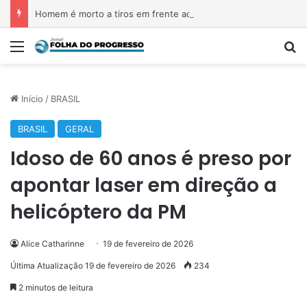
Homem é morto a tiros em frente ao Polo Joalheiro, em Belém
Menu
P
Início
/
BRASIL
BRASIL
GERAL
Idoso de 60 anos é preso por
apontar laser em direção a
helicóptero da PM
Alice Catharinne
19 de fevereiro de 2026
Última Atualização 19 de fevereiro de 2026
234
2 minutos de leitura