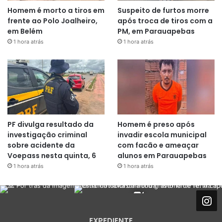
Homem é morto a tiros em
Suspeito de furtos morre
frente ao Polo Joalheiro,
após troca de tiros com a
em Belém
PM, em Parauapebas
1 hora atrás
1 hora atrás
PF divulga resultado da
Homem é preso após
investigação criminal
invadir escola municipal
sobre acidente da
com facão e ameaçar
Voepass nesta quinta, 6
alunos em Parauapebas
1 hora atrás
1 hora atrás
EXPEDIENTE