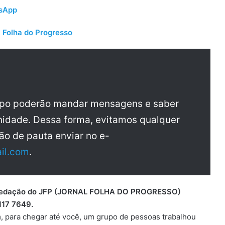
tsApp
 Folha do Progresso
upo poderão mandar mensagens e saber
idade. Dessa forma, evitamos qualquer
ão de pauta enviar no e-
il.com
.
 a redação do JFP (JORNAL FOLHA DO PROGRESSO)
117 7649.
, para chegar até você, um grupo de pessoas trabalhou