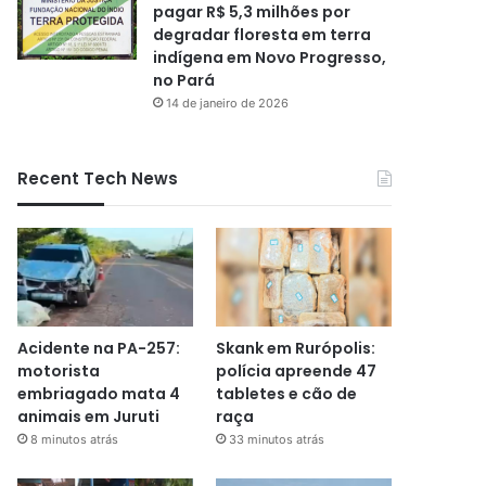
pagar R$ 5,3 milhões por
degradar floresta em terra
indígena em Novo Progresso,
no Pará
14 de janeiro de 2026
Recent Tech News
Acidente na PA-257:
Skank em Rurópolis:
motorista
polícia apreende 47
embriagado mata 4
tabletes e cão de
animais em Juruti
raça
8 minutos atrás
33 minutos atrás