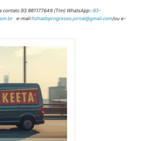
ra contato 93 981177649 (Tim) WhatsApp:
-93-
om.br
e-mail:
folhadoprogresso.jornal@gmail.com
/ou e-