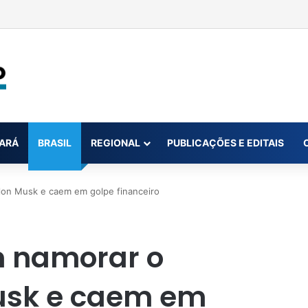
otorista embriagado mata 4 animais em Juruti
ARÁ
BRASIL
REGIONAL
PUBLICAÇÕES E EDITAIS
 Elon Musk e caem em golpe financeiro
m namorar o
 Musk e caem em