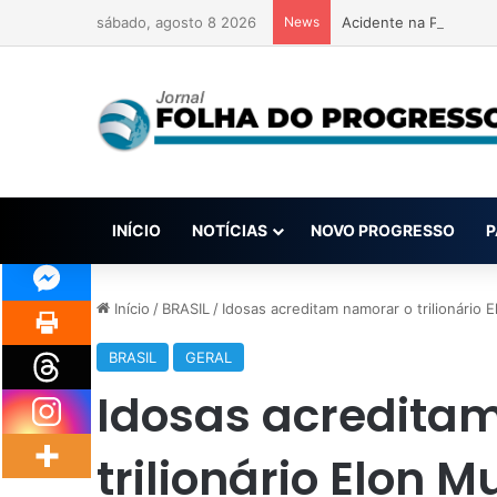
sábado, agosto 8 2026
News
Acidente na PA-257: m
INÍCIO
NOTÍCIAS
NOVO PROGRESSO
P
Início
/
BRASIL
/
Idosas acreditam namorar o trilionário
BRASIL
GERAL
Idosas acredita
trilionário Elon