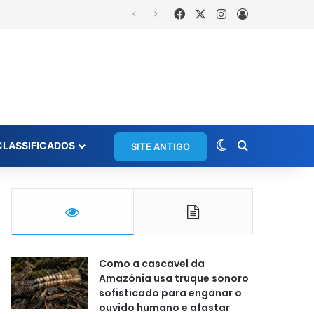
Facebook
X
Instagram
Entrar
Switch skin
Procurar po
CLASSIFICADOS
SITE ANTIGO
Como a cascavel da
Amazônia usa truque sonoro
sofisticado para enganar o
ouvido humano e afastar