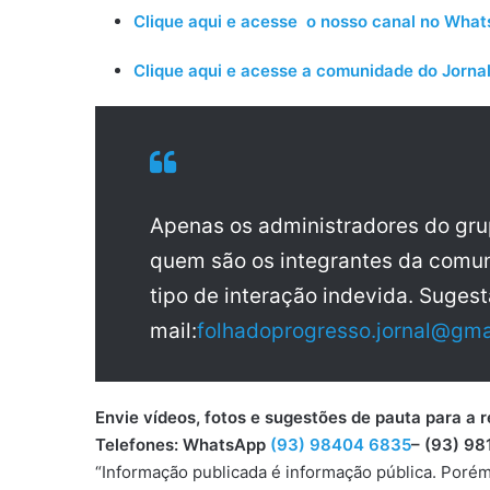
Clique aqui e acesse o nosso canal no Wha
Clique aqui e acesse a comunidade do Jornal
Apenas os administradores do gr
quem são os integrantes da comun
tipo de interação indevida. Sugest
mail:
folhadoprogresso.jornal@gma
Envie vídeos, fotos e sugestões de pauta para
Telefones: WhatsApp
(93) 98404 6835
– (93) 98
“Informação publicada é informação pública. Porém