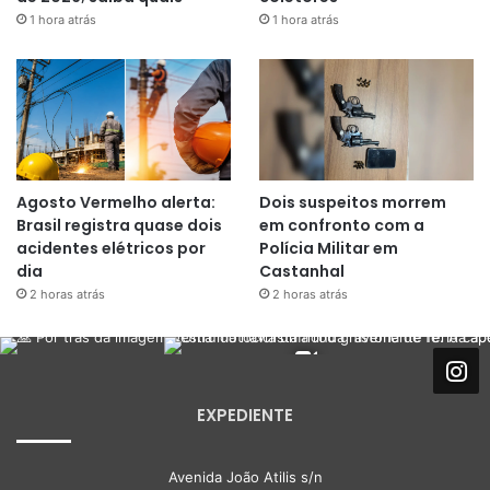
1 hora atrás
1 hora atrás
Agosto Vermelho alerta:
Dois suspeitos morrem
Brasil registra quase dois
em confronto com a
acidentes elétricos por
Polícia Militar em
dia
Castanhal
2 horas atrás
2 horas atrás
EXPEDIENTE
Avenida João Atilis s/n