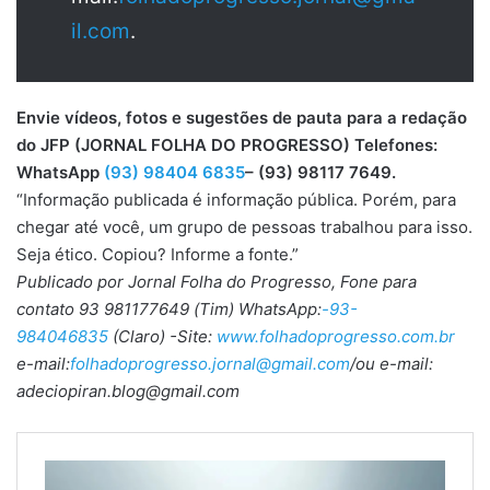
il.com
.
Envie vídeos, fotos e sugestões de pauta para a redação
do JFP (JORNAL FOLHA DO PROGRESSO) Telefones:
WhatsApp
(93) 98404 6835
– (93) 98117 7649.
“Informação publicada é informação pública. Porém, para
chegar até você, um grupo de pessoas trabalhou para isso.
Seja ético. Copiou? Informe a fonte.”
Publicado por Jornal Folha do Progresso, Fone para
contato 93 981177649 (Tim) WhatsApp:
-93-
984046835
(Claro) -Site:
www.folhadoprogresso.com.br
e-mail:
folhadoprogresso.jornal@gmail.com
/ou e-mail:
adeciopiran.blog@gmail.com