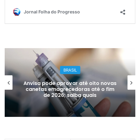
RASIL
BRASI
ovar até oito novas
Bilhete premiado 
cedoras até o fim
milhões é recupera
 saiba quais
coleto