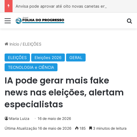
Anvisa pode aprovar até oito novas canetas emagrecedoras até o fim de 2026; saiba quais
Menu
P
Início
/
ELEIÇÕES
ELEIÇÕES
Eleições 2026
GERAL
TECNOLOGIA e CIÊNCIA
IA pode gerar mais fake
news nas eleições, alertam
especialistas
Maria Luiza
16 de maio de 2026
Última Atualização 16 de maio de 2026
185
3 minutos de leitura