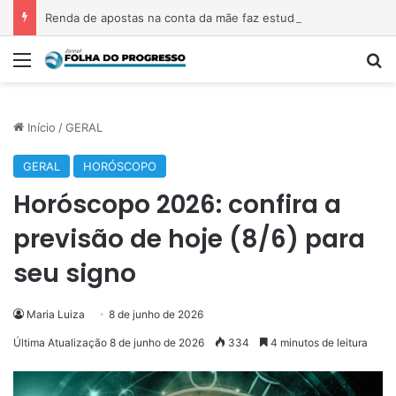
Renda de apostas na conta da mãe faz estudante perder bolsa do Prouni
Menu
P
Início
/
GERAL
GERAL
HORÓSCOPO
Horóscopo 2026: confira a
previsão de hoje (8/6) para
seu signo
Maria Luiza
8 de junho de 2026
Última Atualização 8 de junho de 2026
334
4 minutos de leitura