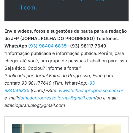
il.com
.
Envie vídeos, fotos e sugestões de pauta para a redação
do JFP (JORNAL FOLHA DO PROGRESSO) Telefones:
WhatsApp
(93) 98404 6835
– (93) 98117 7649.
“Informação publicada é informação pública. Porém, para
chegar até você, um grupo de pessoas trabalhou para isso.
Seja ético. Copiou? Informe a fonte.”
Publicado por Jornal Folha do Progresso, Fone para
contato 93 981177649 (Tim) WhatsApp:
-93-
984046835
(Claro) -Site:
www.folhadoprogresso.com.br
e-mail:
folhadoprogresso.jornal@gmail.com
/ou e-mail:
adeciopiran.blog@gmail.com