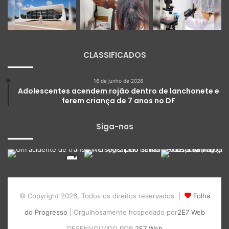
CLASSIFICADOS
16 de junho de 2026
Adolescentes acendem rojão dentro de lanchonete e
ferem criança de 7 anos no DF
Siga-nos
© Copyright 2026, Todos os direitos reservados |
Folha
do Progresso
| Orgulhosamente hospedado por
2E7 Web
DESENVOLVIDO POR
2E7 Web