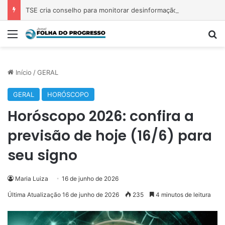
TSE cria conselho para monitorar desinformação e IA nas eleições
Menu
P
Início
/
GERAL
GERAL
HORÓSCOPO
Horóscopo 2026: confira a
previsão de hoje (16/6) para
seu signo
Maria Luiza
16 de junho de 2026
Última Atualização 16 de junho de 2026
235
4 minutos de leitura