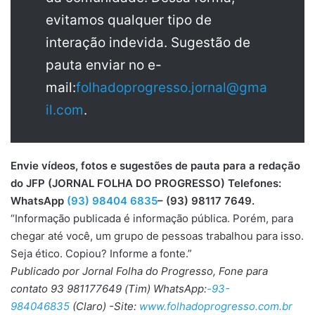
evitamos qualquer tipo de
interação indevida. Sugestão de
pauta enviar no e-
mail:
folhadoprogresso.jornal@gma
il.com
.
Envie vídeos, fotos e sugestões de pauta para a redação
do JFP (JORNAL FOLHA DO PROGRESSO) Telefones:
WhatsApp
(93) 98404 6835
– (93) 98117 7649.
“Informação publicada é informação pública. Porém, para
chegar até você, um grupo de pessoas trabalhou para isso.
Seja ético. Copiou? Informe a fonte.”
Publicado por Jornal Folha do Progresso, Fone para
contato 93 981177649 (Tim) WhatsApp:
-93-
984046835
(Claro) -Site:
www.folhadoprogresso.com.br