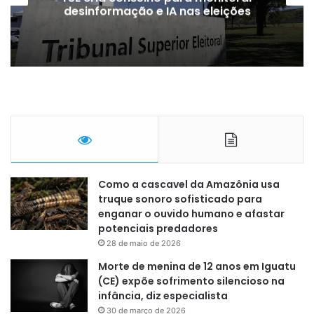
golpe de R
ão e IA nas eleições
conces
Como a cascavel da Amazônia usa
truque sonoro sofisticado para
enganar o ouvido humano e afastar
potenciais predadores
28 de maio de 2026
Morte de menina de 12 anos em Iguatu
(CE) expõe sofrimento silencioso na
infância, diz especialista
30 de março de 2026