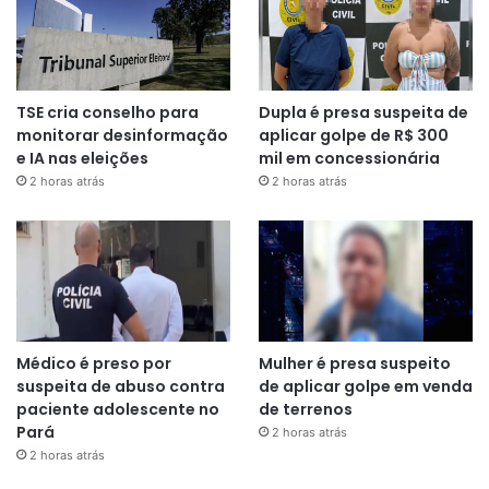
TSE cria conselho para
Dupla é presa suspeita de
monitorar desinformação
aplicar golpe de R$ 300
e IA nas eleições
mil em concessionária
2 horas atrás
2 horas atrás
Médico é preso por
Mulher é presa suspeito
suspeita de abuso contra
de aplicar golpe em venda
paciente adolescente no
de terrenos
Pará
2 horas atrás
2 horas atrás