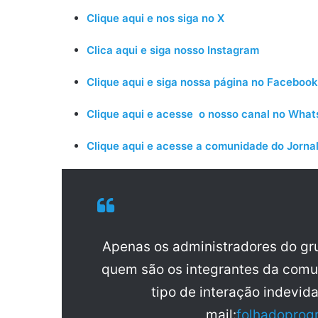
Clique aqui e nos siga no X
Clica aqui e siga nosso Instagram
Clique aqui e siga nossa página no Facebook
Clique aqui e acesse o nosso canal no Wha
Clique aqui e acesse a comunidade do Jornal
Apenas os administradores do g
quem são os integrantes da comu
tipo de interação indevid
mail:
folhadoprog