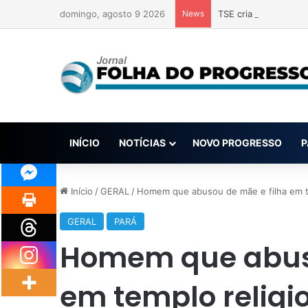
domingo, agosto 9 2026
News
TSE cria conselho pa
INÍCIO
NOTÍCIAS
NOVO PROGRESSO
P
Início
/
GERAL
/
Homem que abusou de mãe e filha em t
GERAL
PARÁ
Homem que abuso
em templo religi