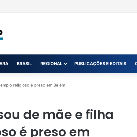
ra monitorar desinformação e IA nas eleições
ARÁ
BRASIL
REGIONAL
PUBLICAÇÕES E EDITAIS
emplo religioso é preso em Belém
u de mãe e filha
oso é preso em