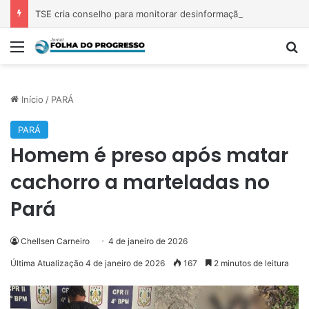
TSE cria conselho para monitorar desinformação e IA nas eleições
Menu
Pr
Início
/
PARÁ
PARÁ
Homem é preso após matar
cachorro a marteladas no
Pará
Chellsen Carneiro
4 de janeiro de 2026
Última Atualização 4 de janeiro de 2026
167
2 minutos de leitura