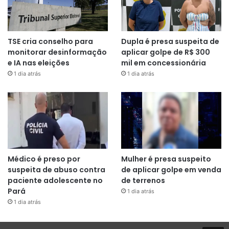
TSE cria conselho para
Dupla é presa suspeita de
monitorar desinformação
aplicar golpe de R$ 300
e IA nas eleições
mil em concessionária
1 dia atrás
1 dia atrás
Médico é preso por
Mulher é presa suspeito
suspeita de abuso contra
de aplicar golpe em venda
paciente adolescente no
de terrenos
Pará
1 dia atrás
1 dia atrás