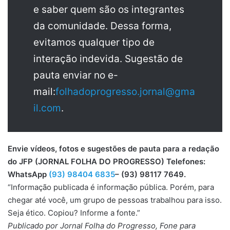
e saber quem são os integrantes
da comunidade. Dessa forma,
evitamos qualquer tipo de
interação indevida. Sugestão de
pauta enviar no e-
mail:
folhadoprogresso.jornal@gma
il.com
.
Envie vídeos, fotos e sugestões de pauta para a redação
do JFP (JORNAL FOLHA DO PROGRESSO) Telefones:
WhatsApp
(93) 98404 6835
– (93) 98117 7649.
“Informação publicada é informação pública. Porém, para
chegar até você, um grupo de pessoas trabalhou para isso.
Seja ético. Copiou? Informe a fonte.”
Publicado por Jornal Folha do Progresso, Fone para