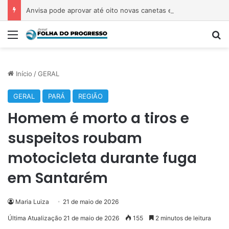
Anvisa pode aprovar até oito novas canetas emagrecedoras até o fim de 2026; saiba quais
Menu
P
Início
/
GERAL
GERAL
PARÁ
REGIÃO
Homem é morto a tiros e
suspeitos roubam
motocicleta durante fuga
em Santarém
Maria Luiza
21 de maio de 2026
Última Atualização 21 de maio de 2026
155
2 minutos de leitura