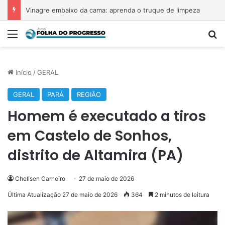
Vinagre embaixo da cama: aprenda o truque de limpeza
Menu
P
Início
/
GERAL
GERAL
PARÁ
REGIÃO
Homem é executado a tiros
em Castelo de Sonhos,
distrito de Altamira (PA)
Chellsen Carneiro
27 de maio de 2026
Última Atualização 27 de maio de 2026
364
2 minutos de leitura