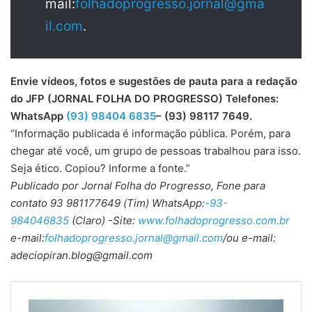
mail:
folhadoprogresso.jornal@gma
il.com
.
Envie vídeos, fotos e sugestões de pauta para a redação
do JFP (JORNAL FOLHA DO PROGRESSO) Telefones:
WhatsApp
(93) 98404 6835
– (93) 98117 7649.
“Informação publicada é informação pública. Porém, para
chegar até você, um grupo de pessoas trabalhou para isso.
Seja ético. Copiou? Informe a fonte.”
Publicado por Jornal Folha do Progresso, Fone para
contato 93 981177649 (Tim) WhatsApp:
-93-
984046835
(Claro) -Site:
www.folhadoprogresso.com.br
e-mail:
folhadoprogresso.jornal@gmail.com
/ou e-mail:
adeciopiran.blog@gmail.com