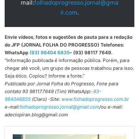
mail:
folhadoprogresso.jornal@gma
il.com
.
Envie vídeos, fotos e sugestões de pauta para a redação
do JFP (JORNAL FOLHA DO PROGRESSO) Telefones:
WhatsApp
(93) 98404 6835
– (93) 98117 7649.
“Informação publicada é informação pública. Porém, para
chegar até você, um grupo de pessoas trabalhou para isso.
Seja ético. Copiou? Informe a fonte.”
Publicado por Jornal Folha do Progresso, Fone para
contato 93 981177649 (Tim) WhatsApp:
-93-
984046835
(Claro) -Site:
www.folhadoprogresso.com.br
e-mail:
folhadoprogresso.jornal@gmail.com
/ou e-mail:
adeciopiran.blog@gmail.com