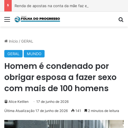
Renda de apostas na conta da mãe faz estudante perder bolsa do Prouni
Menu
P
Início
/
GERAL
GERAL
MUNDO
Homem é condenado por
obrigar esposa a fazer sexo
com mais de 100 homens
Alice Ketllen
17 de junho de 2026
Última Atualização 17 de junho de 2026
141
2 minutos de leitura