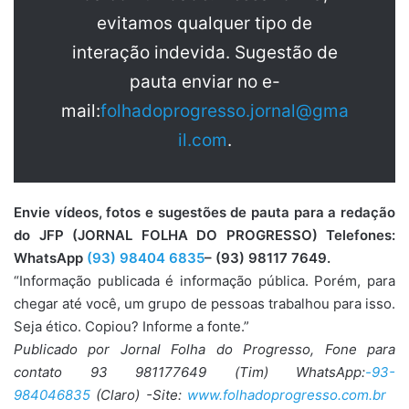
evitamos qualquer tipo de
interação indevida. Sugestão de
pauta enviar no e-
mail:
folhadoprogresso.jornal@gma
il.com
.
Envie vídeos, fotos e sugestões de pauta para a redação
do JFP (JORNAL FOLHA DO PROGRESSO) Telefones:
WhatsApp
(93) 98404 6835
– (93) 98117 7649.
“Informação publicada é informação pública. Porém, para
chegar até você, um grupo de pessoas trabalhou para isso.
Seja ético. Copiou? Informe a fonte.”
Publicado por Jornal Folha do Progresso, Fone para
contato 93 981177649 (Tim) WhatsApp:
-93-
984046835
(Claro) -Site:
www.folhadoprogresso.com.br