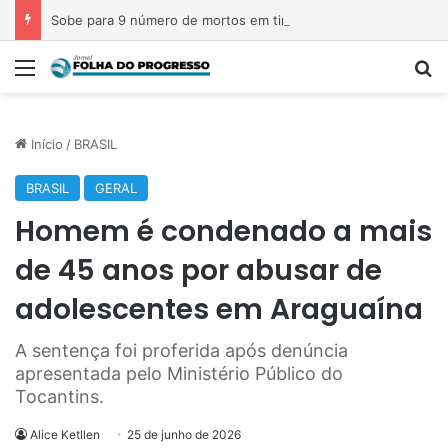
Sobe para 9 número de mortos em tiroteio em escola na Tailândia
Menu
P
Início
/
BRASIL
BRASIL
GERAL
Homem é condenado a mais
de 45 anos por abusar de
adolescentes em Araguaína
A sentença foi proferida após denúncia
apresentada pelo Ministério Público do
Tocantins.
Alice Ketllen
25 de junho de 2026