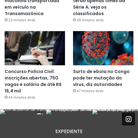
maconha transportada
terão apenas times da
em veículo na
Série A; veja os
Transamazônica
classificados
33 minutos atrás
39 minutos atrás
Concurso Polícia Civil:
Surto de ebola no Congo
inscrições abertas, 750
pode ter mutação do
vagas e salário de até R$
vírus, diz autoridades
16,4 mil
47 minutos atrás
44 minutos atrás
EXPEDIENTE