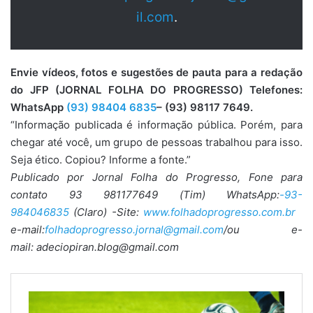
il.com
.
Envie vídeos, fotos e sugestões de pauta para a redação
do JFP (JORNAL FOLHA DO PROGRESSO) Telefones:
WhatsApp
(93) 98404 6835
– (93) 98117 7649.
“Informação publicada é informação pública. Porém, para
chegar até você, um grupo de pessoas trabalhou para isso.
Seja ético. Copiou? Informe a fonte.”
Publicado por Jornal Folha do Progresso, Fone para
contato 93 981177649 (Tim) WhatsApp:
-93-
984046835
(Claro) -Site:
www.folhadoprogresso.com.br
e-mail:
folhadoprogresso.jornal@gmail.com
/ou e-
mail: adeciopiran.blog@gmail.com