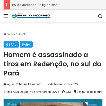
Polícia apreende 22 kg de maconha transportada em veículo na Transamazônica
Menu
P
Início
/
GERAL
GERAL
PARÁ
Homem é assassinado a
tiros em Redenção, no sul do
Pará
Ayumi Yohanna Miyamoto
7 de fevereiro de 2026
Última Atualização 7 de fevereiro de 2026
233
2 minutos de leitura