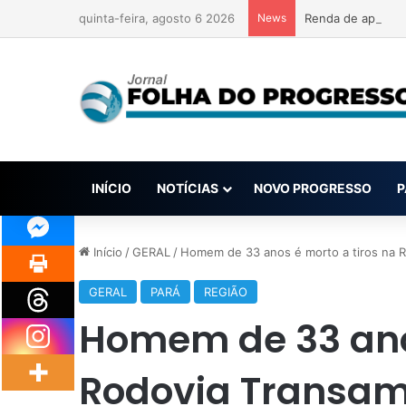
quinta-feira, agosto 6 2026
News
Renda de apostas
INÍCIO
NOTÍCIAS
NOVO PROGRESSO
P
Início
/
GERAL
/
Homem de 33 anos é morto a tiros na R
GERAL
PARÁ
REGIÃO
Homem de 33 anos
Rodovia Transam