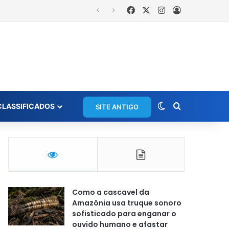
Facebook
X
Instagram
Entrar
Switch skin
Procurar po
CLASSIFICADOS
SITE ANTIGO
Como a cascavel da
Amazônia usa truque sonoro
sofisticado para enganar o
ouvido humano e afastar