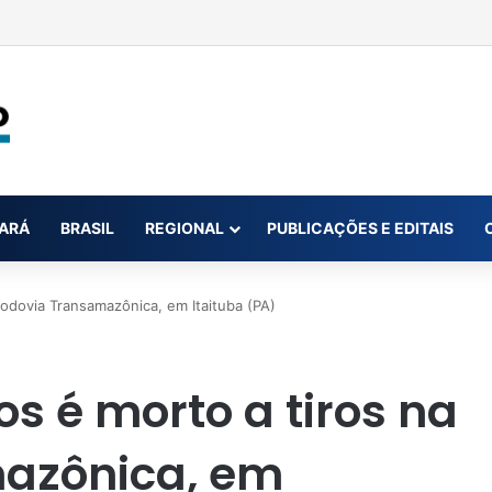
 na conta da mãe faz estudante perder bolsa do Prouni
ARÁ
BRASIL
REGIONAL
PUBLICAÇÕES E EDITAIS
odovia Transamazônica, em Itaituba (PA)
 é morto a tiros na
azônica, em