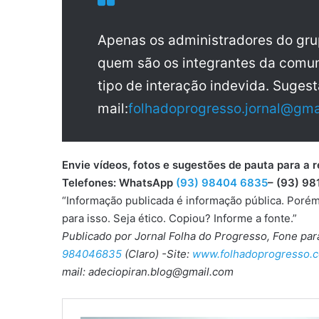
Apenas os administradores do gr
quem são os integrantes da comun
tipo de interação indevida. Sugest
mail:
folhadoprogresso.jornal@gma
Envie vídeos, fotos e sugestões de pauta para
Telefones: WhatsApp
(93) 98404 6835
– (93) 98
“Informação publicada é informação pública. Porém
para isso. Seja ético. Copiou? Informe a fonte.”
Publicado por Jornal Folha do Progresso, Fone pa
984046835
(Claro) -Site:
www.folhadoprogresso.c
mail: adeciopiran.blog@gmail.com