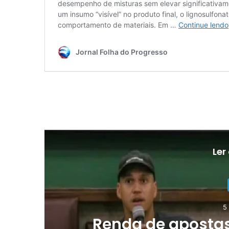
Ler
5
o
Renda de apostas