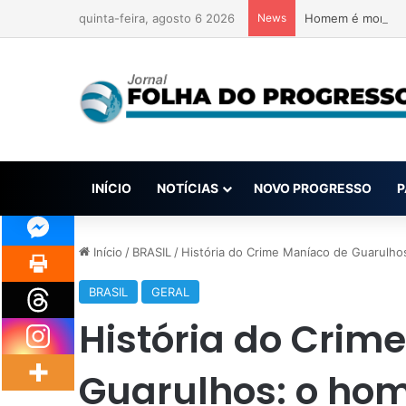
quinta-feira, agosto 6 2026
News
Homem é morto a 
INÍCIO
NOTÍCIAS
NOVO PROGRESSO
P
Início
/
BRASIL
/
História do Crime Maníaco de Guarulho
BRASIL
GERAL
História do Crim
Guarulhos: o ho