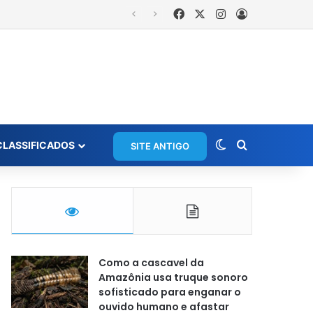
Facebook
X
Instagram
Entrar
Switch skin
Procurar po
CLASSIFICADOS
SITE ANTIGO
Como a cascavel da
Amazônia usa truque sonoro
sofisticado para enganar o
ouvido humano e afastar