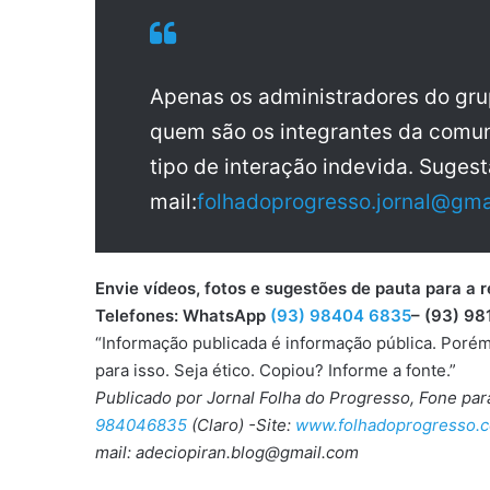
Apenas os administradores do gr
quem são os integrantes da comun
tipo de interação indevida. Sugest
mail:
folhadoprogresso.jornal@gma
Envie vídeos, fotos e sugestões de pauta para
Telefones: WhatsApp
(93) 98404 6835
– (93) 98
“Informação publicada é informação pública. Porém
para isso. Seja ético. Copiou? Informe a fonte.”
Publicado por Jornal Folha do Progresso, Fone pa
984046835
(Claro) -Site:
www.folhadoprogresso.c
mail: adeciopiran.blog@gmail.com