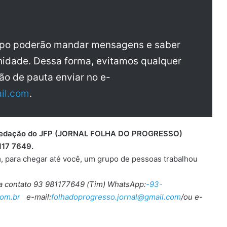
upo poderão mandar mensagens e saber
idade. Dessa forma, evitamos qualquer
ão de pauta enviar no e-
il.com
.
 a redação do JFP (JORNAL FOLHA DO PROGRESSO)
117 7649.
, para chegar até você, um grupo de pessoas trabalhou
ra contato 93 981177649 (Tim) WhatsApp:
-93-
om.br
e-mail:
folhadoprogresso.jornal@gmail.com
/ou e-