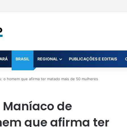
tiros em frente ao Polo Joalheiro, em Belém
ARÁ
BRASIL
REGIONAL
PUBLICAÇÕES E EDITAIS
s: o homem que afirma ter matado mais de 50 mulheres
e Maníaco de
mem que afirma ter