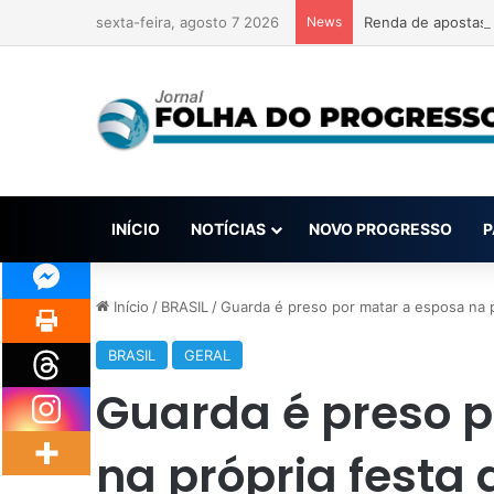
sexta-feira, agosto 7 2026
News
Renda de apostas 
INÍCIO
NOTÍCIAS
NOVO PROGRESSO
P
Início
/
BRASIL
/
Guarda é preso por matar a esposa na
BRASIL
GERAL
Guarda é preso p
na própria fest