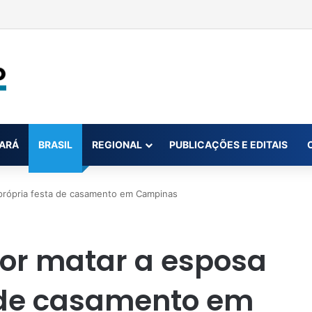
na conta da mãe faz estudante perder bolsa do Prouni
ARÁ
BRASIL
REGIONAL
PUBLICAÇÕES E EDITAIS
 própria festa de casamento em Campinas
or matar a esposa
a de casamento em