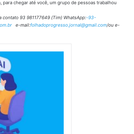
, para chegar até você, um grupo de pessoas trabalhou
ra contato 93 981177649 (Tim) WhatsApp:
-93-
om.br
e-mail:
folhadoprogresso.jornal@gmail.com
/ou e-