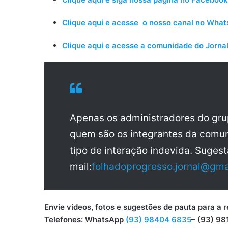
Clique aqui e acesse o nosso canal no Wha
Clique aqui e acesse a comunidade do Jornal
Apenas os administradores do gr
quem são os integrantes da comun
tipo de interação indevida. Sugest
mail:
folhadoprogresso.jornal@gma
Envie vídeos, fotos e sugestões de pauta para
Telefones: WhatsApp
(93) 98404 6835
– (93) 98