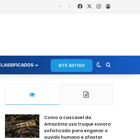
Facebook
X
Instagram
Entrar
Switch skin
Procurar po
CLASSIFICADOS
SITE ANTIGO
Como a cascavel da
Amazônia usa truque sonoro
sofisticado para enganar o
ouvido humano e afastar