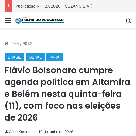
Publicação Nº 127/2026 – SUZANO S.A ( FAZENDA PRECIOSA)
Menu
P
Início
/
BRASIL
BRASIL
GERAL
PARÁ
Flávio Bolsonaro cumpre
agenda política em Altamira
e Belém nesta quinta-feira
(11), com foco nas eleições
de 2026
Alice Ketllen
10 de junho de 2026