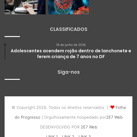
CLASSIFICADOS
16 de junho de 2026
Adolescentes acendem rojão dentro de lanchonete e
ferem criança de 7 anos no DF
Siga-nos
© Copyright 2026, Todos os direitos reservados |
Folha
do Progresso
| Orgulhosamente hospedado por
2E7 Web
DESENVOLVIDO POR
2E7 Web
LINK 1
LINK 2
LINK 3