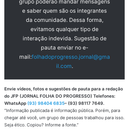
grupo poderão mandar mensagens
e saber quem são os integrantes
da comunidade. Dessa forma,
evitamos qualquer tipo de
interação indevida. Sugestão de
pauta enviar no e-
mail:
folhadoprogresso.jornal@gma
il.com
.
Envie vídeos, fotos e sugestões de pauta para a redação
do JFP (JORNAL FOLHA DO PROGRESSO) Telefones:
WhatsApp
(93) 98404 6835
– (93) 98117 7649.
“Informação publicada é informação pública. Porém, para
chegar até você, um grupo de pessoas trabalhou para isso.
Seja ético. Copiou? Informe a fonte.”