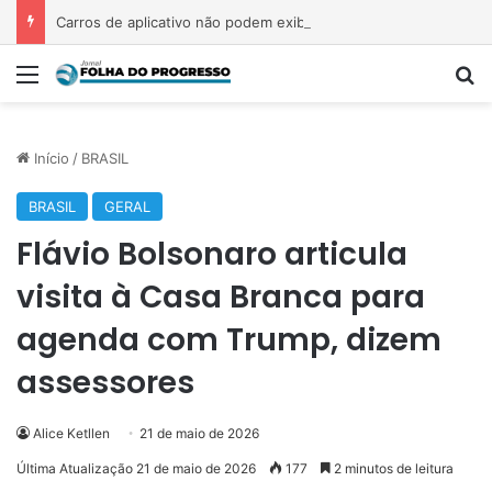
Carros de aplicativo não podem exibir adesivos eleitorais durante campanha; entenda
Menu
P
Início
/
BRASIL
BRASIL
GERAL
Flávio Bolsonaro articula
visita à Casa Branca para
agenda com Trump, dizem
assessores
Alice Ketllen
21 de maio de 2026
Última Atualização 21 de maio de 2026
177
2 minutos de leitura