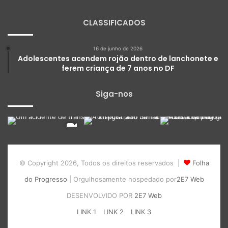
CLASSIFICADOS
16 de junho de 2026
Adolescentes acendem rojão dentro de lanchonete e
ferem criança de 7 anos no DF
Siga-nos
© Copyright 2026, Todos os direitos reservados |
Folha
do Progresso
| Orgulhosamente hospedado por
2E7 Web
DESENVOLVIDO POR
2E7 Web
LINK 1
LINK 2
LINK 3