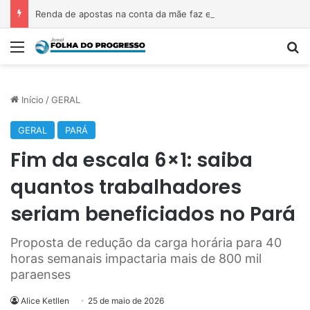
Renda de apostas na conta da mãe faz estudante perder bolsa do Prouni
Menu
P
Início
/
GERAL
GERAL
PARÁ
Fim da escala 6×1: saiba
quantos trabalhadores
seriam beneficiados no Pará
Proposta de redução da carga horária para 40
horas semanais impactaria mais de 800 mil
paraenses
Alice Ketllen
25 de maio de 2026