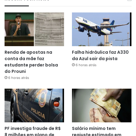
Renda de apostas na
Falha hidráulica faz A330
conta da mãe faz
da Azul sair da pista
estudante perder bolsa
6 horas atrás
do Prouni
6 horas atrás
PF investiga fraude de R$
Salário mínimo tem
8 milhões em plano de
reajuste estimado em