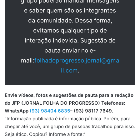
grupo poderão mandar mensagens
e saber quem são os integrantes
da comunidade. Dessa forma,
evitamos qualquer tipo de
interação indevida. Sugestão de
pauta enviar no e-
mail:
folhadoprogresso.jornal@gma
il.com
.
Envie vídeos, fotos e sugestões de pauta para a redação
do JFP (JORNAL FOLHA DO PROGRESSO) Telefones:
WhatsApp
(93) 98404 6835
– (93) 98117 7649.
“Informação publicada é informação pública. Porém, para
chegar até você, um grupo de pessoas trabalhou para isso.
Seja ético. Copiou? Informe a fonte.”