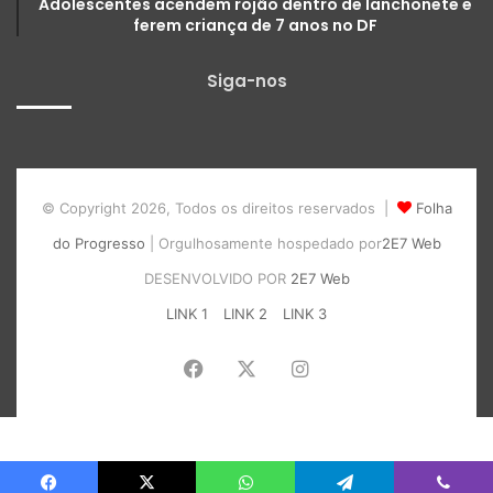
Adolescentes acendem rojão dentro de lanchonete e
ferem criança de 7 anos no DF
Siga-nos
© Copyright 2026, Todos os direitos reservados |
Folha
do Progresso
| Orgulhosamente hospedado por
2E7 Web
DESENVOLVIDO POR
2E7 Web
LINK 1
LINK 2
LINK 3
Facebook
X
Instagram