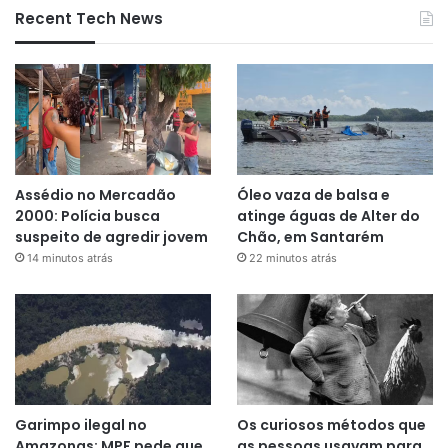
Recent Tech News
Assédio no Mercadão
Óleo vaza de balsa e
2000: Polícia busca
atinge águas de Alter do
suspeito de agredir jovem
Chão, em Santarém
14 minutos atrás
22 minutos atrás
Garimpo ilegal no
Os curiosos métodos que
Amazonas: MPF pede que
as pessoas usavam para