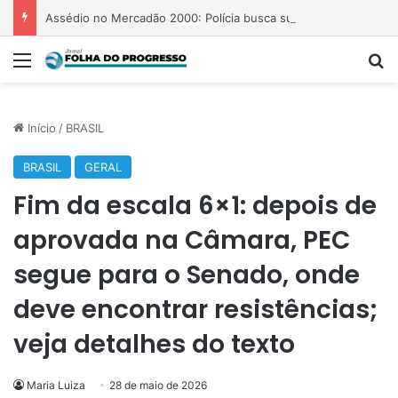
Assédio no Mercadão 2000: Polícia busca suspeito de agredir jovem
Menu
P
Início
/
BRASIL
BRASIL
GERAL
Fim da escala 6×1: depois de
aprovada na Câmara, PEC
segue para o Senado, onde
deve encontrar resistências;
veja detalhes do texto
Maria Luiza
28 de maio de 2026