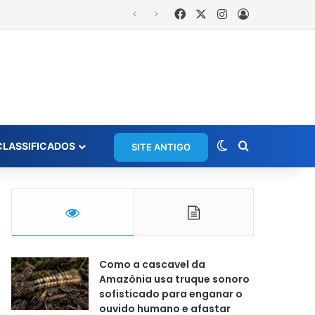
Facebook
X
Instagram
Entrar
Switch skin
Procurar po
CLASSIFICADOS
SITE ANTIGO
Como a cascavel da
Amazônia usa truque sonoro
sofisticado para enganar o
ouvido humano e afastar