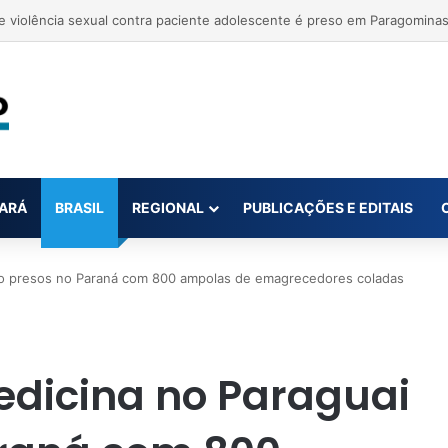
k na Justiça para impedir posts sobre garimpo ilegal
ARÁ
BRASIL
REGIONAL
PUBLICAÇÕES E EDITAIS
ão presos no Paraná com 800 ampolas de emagrecedores coladas
edicina no Paraguai