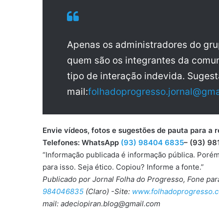
Apenas os administradores do gr
quem são os integrantes da comun
tipo de interação indevida. Sugest
mail:
folhadoprogresso.jornal@gma
Envie vídeos, fotos e sugestões de pauta para
Telefones: WhatsApp
(93) 98404 6835
– (93) 98
“Informação publicada é informação pública. Porém
para isso. Seja ético. Copiou? Informe a fonte.”
Publicado por Jornal Folha do Progresso, Fone pa
984046835
(Claro) -Site:
www.folhadoprogresso.c
mail: adeciopiran.blog@gmail.com