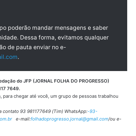
upo poderão mandar mensagens e saber
idade. Dessa forma, evitamos qualquer
ão de pauta enviar no e-
il.com
.
 a redação do JFP (JORNAL FOLHA DO PROGRESSO)
117 7649.
, para chegar até você, um grupo de pessoas trabalhou
ra contato 93 981177649 (Tim) WhatsApp:
-93-
om.br
e-mail:
folhadoprogresso.jornal@gmail.com
/ou e-