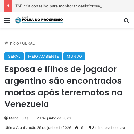
TSE cria conselho para monitorar desinformação e IA nas eleições
Menu
P
Início
/
GERAL
GERAL
MEIO AMBIENTE
MUNDO
Esposa e filhos de jogador
argentino são encontrados
mortos após terremotos na
Venezuela
Maria Luiza
29 de junho de 2026
Última Atualização 29 de junho de 2026
191
3 minutos de leitura