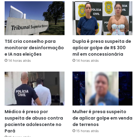
TSE cria conselho para
Dupla é presa suspeita de
monitorar desinformação
aplicar golpe de R$ 300
e IA nas eleições
mil em concessionária
14 horas atrás
14 horas atrás
Médico é preso por
Mulher é presa suspeito
suspeita de abuso contra
de aplicar golpe em venda
paciente adolescente no
de terrenos
Pará
15 horas atrás