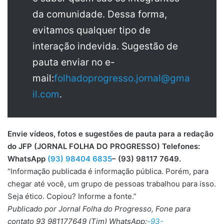
da comunidade. Dessa forma,
evitamos qualquer tipo de
interação indevida. Sugestão de
pauta enviar no e-
mail:
folhadoprogresso.jornal@gma
il.com
.
Envie vídeos, fotos e sugestões de pauta para a redação
do JFP (JORNAL FOLHA DO PROGRESSO) Telefones:
WhatsApp
(93) 98404 6835
– (93) 98117 7649.
“Informação publicada é informação pública. Porém, para
chegar até você, um grupo de pessoas trabalhou para isso.
Seja ético. Copiou? Informe a fonte.”
Publicado por Jornal Folha do Progresso, Fone para
contato 93 981177649 (Tim) WhatsApp:
-93-