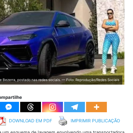
Bezerra, postado nas redes sociais. — Foto: Reprodução/Redes Sociais
ompartilhe
DOWNLOAD EM PDF
IMPRIMIR PUBLICAÇÃO
iga um esquema de lavagem envolvendo uma transportadora