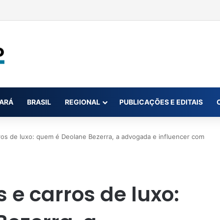
ar até oito novas canetas emagrecedoras até o fim de 2026; saiba qua
ARÁ
BRASIL
REGIONAL
PUBLICAÇÕES E EDITAIS
os de luxo: quem é Deolane Bezerra, a advogada e influencer com
e carros de luxo: