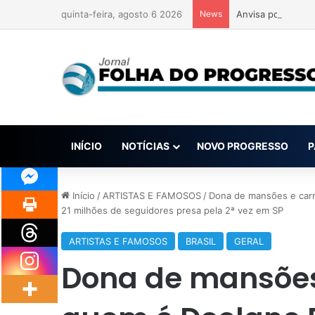
quinta-feira, agosto 6 2026
News
Anvisa pode aprov
INÍCIO
NOTÍCIAS
NOVO PROGRESSO
P
Início
/
ARTISTAS E FAMOSOS
/
Dona de mansões e carr
21 milhões de seguidores presa pela 2ª vez em SP
ARTISTAS E FAMOSOS
BRASIL
GERAL
Dona de mansões 