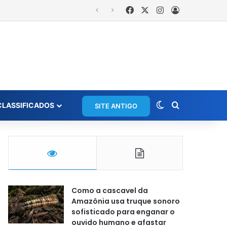
Facebook
X
Instagram
Entrar
is
Switch skin
Procurar po
CLASSIFICADOS
SITE ANTIGO
Como a cascavel da
Amazônia usa truque sonoro
sofisticado para enganar o
ouvido humano e afastar