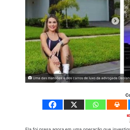
Uma das mansões e dos carros de luxo da advogada Deolane 
C
Ela foi presa agora em uma operação que invest