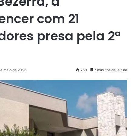
ezerra, a
encer com 21
dores presa pela 2ª
de maio de 2026
258
7 minutos de leitura