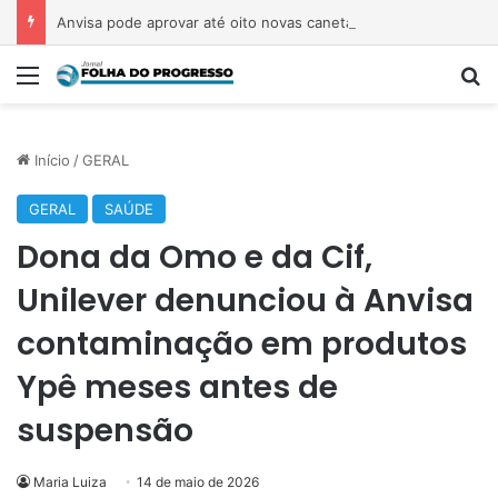
Anvisa pode aprovar até oito novas canetas emagrecedoras até o fim de 2026; saiba quais
Menu
P
Início
/
GERAL
GERAL
SAÚDE
Dona da Omo e da Cif,
Unilever denunciou à Anvisa
contaminação em produtos
Ypê meses antes de
suspensão
Maria Luiza
14 de maio de 2026