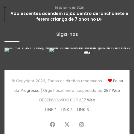
16 de junho de 2026
Adolescentes acendem rojão dentro de lanchonete e
ferem criança de 7 anos no DF
Siga-nos
© Copyright 2026, Todos os direitos reservados |
Folha
do Progresso
| Orgulhosamente hospedado por
2E7 Web
DESENVOLVIDO POR
2E7 Web
LINK 1
LINK 2
LINK 3
Facebook
X
Instagram