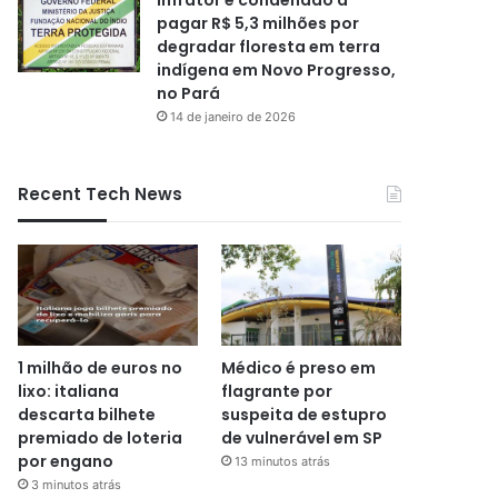
pagar R$ 5,3 milhões por
degradar floresta em terra
indígena em Novo Progresso,
no Pará
14 de janeiro de 2026
Recent Tech News
1 milhão de euros no
Médico é preso em
lixo: italiana
flagrante por
descarta bilhete
suspeita de estupro
premiado de loteria
de vulnerável em SP
por engano
13 minutos atrás
3 minutos atrás