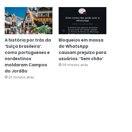
A história por trás da
Bloqueios em massa
‘Suíça brasileira’:
do WhatsApp
como portugueses e
causam prejuízo para
nordestinos
usuários: ‘Sem chão’
moldaram Campos
29 minutos atrás
do Jordão
20 minutos atrás