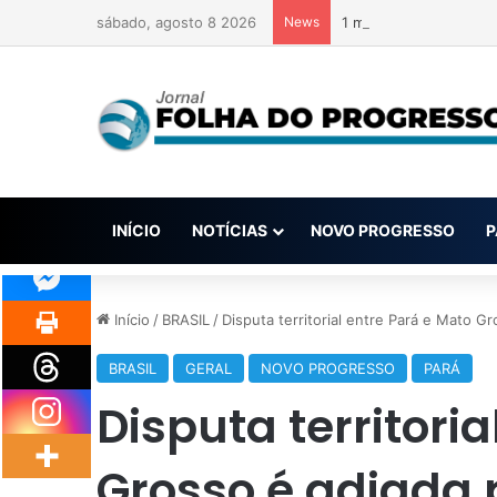
sábado, agosto 8 2026
News
1 milhão de euros no l
INÍCIO
NOTÍCIAS
NOVO PROGRESSO
P
Início
/
BRASIL
/
Disputa territorial entre Pará e Mato G
BRASIL
GERAL
NOVO PROGRESSO
PARÁ
Disputa territori
Grosso é adiada 