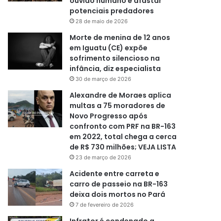
ouvido humano e afastar
potenciais predadores
28 de maio de 2026
Morte de menina de 12 anos
em Iguatu (CE) expõe
sofrimento silencioso na
infância, diz especialista
30 de março de 2026
Alexandre de Moraes aplica
multas a 75 moradores de
Novo Progresso após
confronto com PRF na BR-163
em 2022, total chega a cerca
de R$ 730 milhões; VEJA LISTA
23 de março de 2026
Acidente entre carreta e
carro de passeio na BR-163
deixa dois mortos no Pará
7 de fevereiro de 2026
Infrator é condenado a