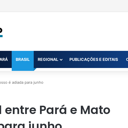
ixo: italiana descarta bilhete premiado de loteria por engano
ARÁ
BRASIL
REGIONAL
PUBLICAÇÕES E EDITAIS
rosso é adiada para junho
al entre Pará e Mato
para junho