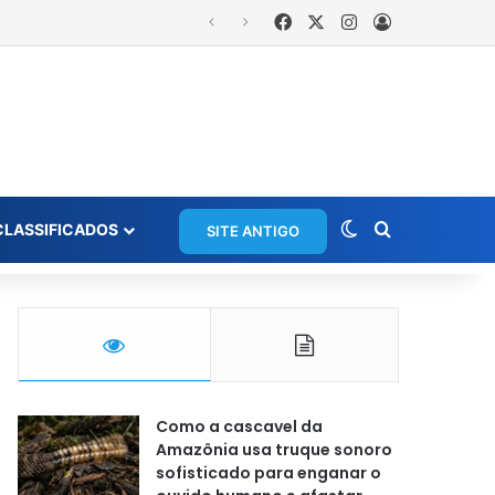
Facebook
X
Instagram
Entrar
Switch skin
Procurar po
CLASSIFICADOS
SITE ANTIGO
Como a cascavel da
Amazônia usa truque sonoro
sofisticado para enganar o