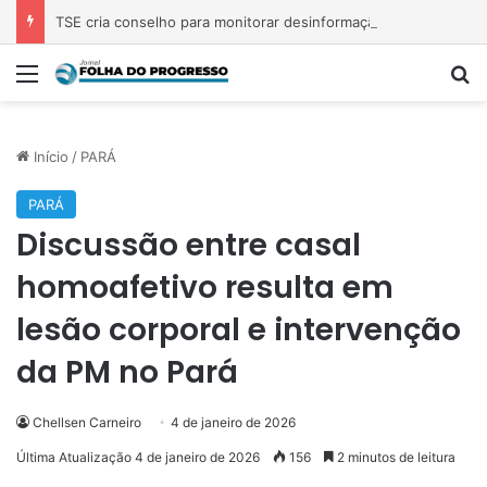
TSE cria conselho para monitorar desinformação e IA nas eleições
Menu
Pr
Início
/
PARÁ
PARÁ
Discussão entre casal
homoafetivo resulta em
lesão corporal e intervenção
da PM no Pará
Chellsen Carneiro
4 de janeiro de 2026
Última Atualização 4 de janeiro de 2026
156
2 minutos de leitura