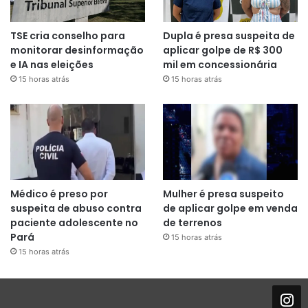
TSE cria conselho para
Dupla é presa suspeita de
monitorar desinformação
aplicar golpe de R$ 300
e IA nas eleições
mil em concessionária
15 horas atrás
15 horas atrás
Médico é preso por
Mulher é presa suspeito
suspeita de abuso contra
de aplicar golpe em venda
paciente adolescente no
de terrenos
Pará
15 horas atrás
15 horas atrás