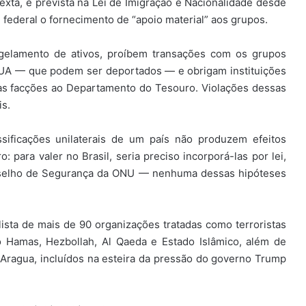
exta, é prevista na Lei de Imigração e Nacionalidade desde
 federal o fornecimento de “apoio material” aos grupos.
ongelamento de ativos, proíbem transações com os grupos
EUA — que podem ser deportados — e obrigam instituições
 às facções ao Departamento do Tesouro. Violações dessas
is.
assificações unilaterais de um país não produzem efeitos
 para valer no Brasil, seria preciso incorporá-las por lei,
Conselho de Segurança da ONU — nenhuma dessas hipóteses
sta de mais de 90 organizações tratadas como terroristas
 Hamas, Hezbollah, Al Qaeda e Estado Islâmico, além de
 Aragua, incluídos na esteira da pressão do governo Trump