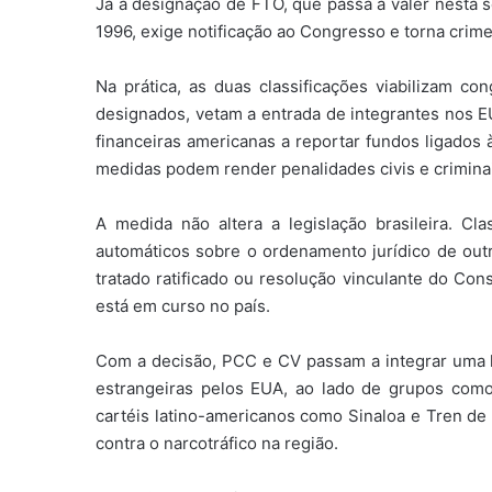
Já a designação de FTO, que passa a valer nesta s
1996, exige notificação ao Congresso e torna crime
Na prática, as duas classificações viabilizam c
designados, vetam a entrada de integrantes nos 
financeiras americanas a reportar fundos ligados
medidas podem render penalidades civis e crimina
A medida não altera a legislação brasileira. Cl
automáticos sobre o ordenamento jurídico de outro:
tratado ratificado ou resolução vinculante do 
está em curso no país.
Com a decisão, PCC e CV passam a integrar uma li
estrangeiras pelos EUA, ao lado de grupos como
cartéis latino-americanos como Sinaloa e Tren de
contra o narcotráfico na região.