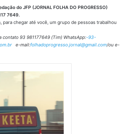
 a redação do JFP (JORNAL FOLHA DO PROGRESSO)
117 7649.
, para chegar até você, um grupo de pessoas trabalhou
ra contato 93 981177649 (Tim) WhatsApp:
-93-
om.br
e-mail:
folhadoprogresso.jornal@gmail.com
/ou e-