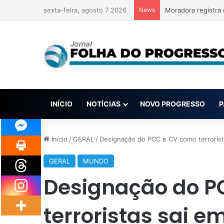
sexta-feira, agosto 7 2026
News
INÍCIO
NOTÍCIAS
NOVO PROGRESSO
P
Início
/
GERAL
/
Designação do PCC e CV como terrorista
GERAL
MUNDO
Designação do P
terroristas sai em