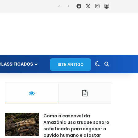
Facebook
X
Instagram
Entrar
Moradora registra ocorrência e acusa primeira-dama de Nova Ipixuna de comentários vexatórios em grupo de WhatsApp
Switch skin
Procurar po
CLASSIFICADOS
SITE ANTIGO
Como a cascavel da
Amazônia usa truque sonoro
sofisticado para enganar o
ouvido humano e afastar