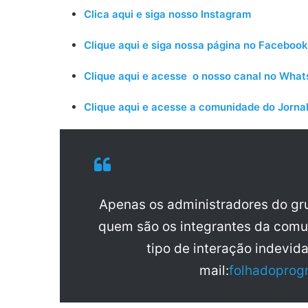
Clica aqui e siga nosso Instagram
Clique aqui e siga nossa página no Facebook
Clique aqui e acesse o nosso canal no Wha
Clique aqui e acesse a comunidade do Jornal
Apenas os administradores do g
quem são os integrantes da comu
tipo de interação indevid
mail:
folhadoprog