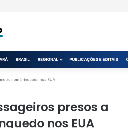
 em muro e dois policiais ficam feridos em Itaituba
ARÁ
BRASIL
REGIONAL
PUBLICAÇÕES E EDITAIS
 metros em brinquedo nos EUA
sageiros presos a
inquedo nos EUA