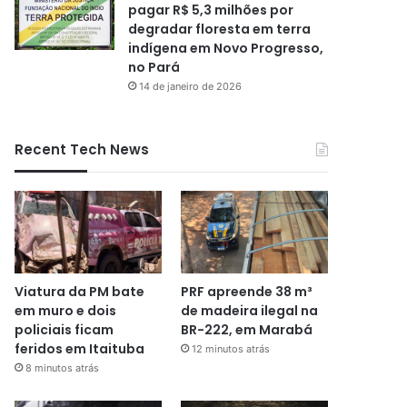
pagar R$ 5,3 milhões por
degradar floresta em terra
indígena em Novo Progresso,
no Pará
14 de janeiro de 2026
Recent Tech News
Viatura da PM bate
PRF apreende 38 m³
em muro e dois
de madeira ilegal na
policiais ficam
BR-222, em Marabá
feridos em Itaituba
12 minutos atrás
8 minutos atrás