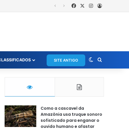
Facebook
X
Instagram
Entrar
Switch skin
Procurar po
CLASSIFICADOS
SITE ANTIGO
Como a cascavel da
Amazônia usa truque sonoro
sofisticado para enganar o
ouvido humano e afastar