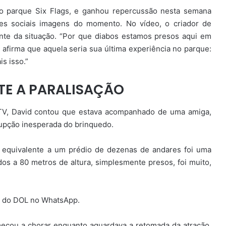
no parque Six Flags, e ganhou repercussão nesta semana
es sociais imagens do momento. No vídeo, o criador de
nte da situação. “Por que diabos estamos presos aqui em
 afirma que aquela seria sua última experiência no parque:
is isso.”
TE A PARALISAÇÃO
TV, David contou que estava acompanhado de uma amiga,
rupção inesperada do brinquedo.
 equivalente a um prédio de dezenas de andares foi uma
dos a 80 metros de altura, simplesmente presos, foi muito,
al do DOL no WhatsApp.
meçou a chorar enquanto aguardava a retomada da atração.