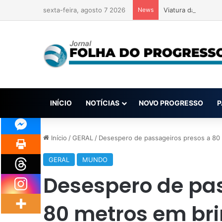
sexta-feira, agosto 7 2026
News
Viatura da PM bate
INÍCIO
NOTÍCIAS
NOVO PROGRESSO
P
Início
/
GERAL
/
Desespero de passageiros presos a 80
GERAL
MUNDO
Desespero de pas
80 metros em br