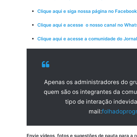
Clique aqui e siga nossa página no Facebook
Clique aqui e acesse o nosso canal no Wha
Clique aqui e acesse a comunidade do Jornal
Apenas os administradores do g
quem são os integrantes da comu
tipo de interação indevid
mail:
folhadoprog
Envie vídeos, fotos e sugestões de pauta para