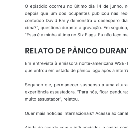
O episódio ocorreu no último dia 14 de junho, 
depois que um dos ocupantes publicou nas red
conteúdo David Early demonstra o desespero dia
cima?”, questiona durante a gravação. Em seguida,
“Essa é a minha última no Six Flags. Eu não faço ma
RELATO DE PÂNICO DURAN
Em entrevista à emissora norte-americana WSB-
que entrou em estado de pânico logo após a inter
Segundo ele, permanecer suspenso a uma altura
experiência assustadora. “Para nós, ficar pendura
muito assustador”, relatou.
Quer mais notícias internacionais? Acesse ao can
Ainda de acordo com o influenciador, a amiga co