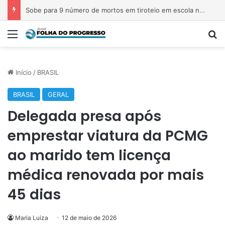
Sobe para 9 número de mortos em tiroteio em escola na Tailândia
Menu
P
Início
/
BRASIL
BRASIL
GERAL
Delegada presa após
emprestar viatura da PCMG
ao marido tem licença
médica renovada por mais
45 dias
Maria Luiza
12 de maio de 2026