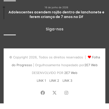
16 de junho de 2026
Adolescentes acendem rojão dentro de lanchonete e
ferem criança de 7 anos no DF
Siga-nos
© Copyright 2026, Todos os direitos reservados |
Folha
do Progresso
| Orgulhosamente hospedado por
2E7 Web
DESENVOLVIDO POR
2E7 Web
LINK 1
LINK 2
LINK 3
Facebook
X
Instagram