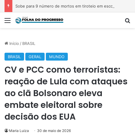
Sobe para 9 número de mortos em tiroteio em escola na Tailândia
Menu
P
Início
/
BRASIL
BRASIL
GERAL
MUNDO
CV e PCC como terroristas:
reação de Lula com ataques
ao clã Bolsonaro eleva
embate eleitoral sobre
decisão dos EUA
Maria Luiza
30 de maio de 2026