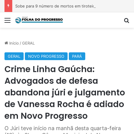
Sobe para 9 número de mortos em tiroteio em escola na Tailândia
Menu
P
Início
/
GERAL
GERAL
NOVO PROGRESSO
PARÁ
Crime Linha Gaúcha:
Advogados de defesa
abandona júri e julgamento
de Vanessa Rocha é adiado
em Novo Progresso
O Júri teve início na manhã desta quarta-feira