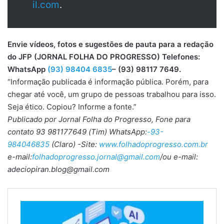
il.com
.
Envie vídeos, fotos e sugestões de pauta para a redação
do JFP (JORNAL FOLHA DO PROGRESSO) Telefones:
WhatsApp
(93) 98404 6835
– (93) 98117 7649.
“Informação publicada é informação pública. Porém, para
chegar até você, um grupo de pessoas trabalhou para isso.
Seja ético. Copiou? Informe a fonte.”
Publicado por Jornal Folha do Progresso, Fone para
contato 93 981177649 (Tim) WhatsApp:
-93-
984046835
(Claro) -Site:
www.folhadoprogresso.com.br
e-mail:
folhadoprogresso.jornal@gmail.com
/ou e-mail:
adeciopiran.blog@gmail.com