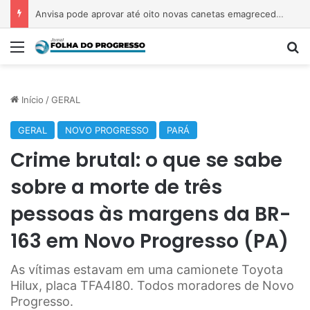
Anvisa pode aprovar até oito novas canetas emagrecedoras até o fim de 2026; saiba quais
Menu
Pr
Início
/
GERAL
GERAL
NOVO PROGRESSO
PARÁ
Crime brutal: o que se sabe
sobre a morte de três
pessoas às margens da BR-
163 em Novo Progresso (PA)
As vítimas estavam em uma camionete Toyota
Hilux, placa TFA4I80. Todos moradores de Novo
Progresso.