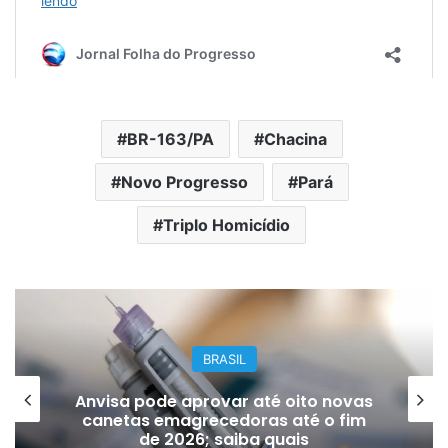
BR-163/PA
Chacina
Novo Progresso
Pará
Triplo Homicídio
BRASIL
Bilhete premiado de quase R$ 6
milhões é recuperado do lixo por
coletores