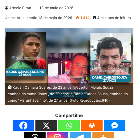
Adecio Piran
13 de maio de 2026
Última Atualização 13 de maio de 2026
1.414
4 minutos de leitura
Kauan Câmara Soares, de 23 anos, Weverton Morais Souza,
conhecido como “Jhow”, de 29 anos, e Daniel Carlos Sousa, conhecido
como “Maranhãozinho”, de 27 anos |(Foto:Reprodução/JFP)-
Compartilhe