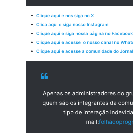
Clique aqui e nos siga no X
Clica aqui e siga nosso Instagram
Clique aqui e siga nossa página no Facebook
Clique aqui e acesse o nosso canal no Wha
Clique aqui e acesse a comunidade do Jornal
Apenas os administradores do g
quem são os integrantes da comu
tipo de interação indevid
mail:
folhadoprog