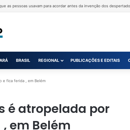
 mortos em tiroteio em escola na Tailândia
ARÁ
BRASIL
REGIONAL
PUBLICAÇÕES E EDITAIS
 e fica ferida , em Belém
s é atropelada por
a , em Belém