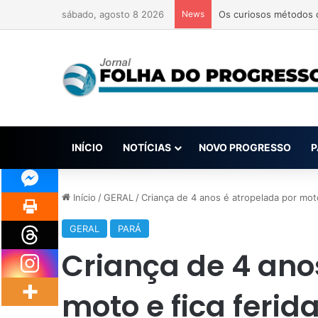
sábado, agosto 8 2026
News
Sobe para 9 número de
INÍCIO
NOTÍCIAS
NOVO PROGRESSO
P
Início
/
GERAL
/
Criança de 4 anos é atropelada por moto
GERAL
PARÁ
Criança de 4 ano
moto e fica ferid