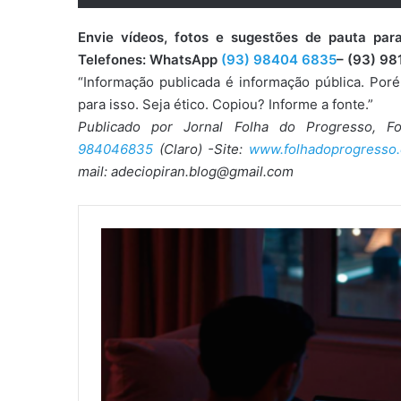
Envie vídeos, fotos e sugestões de pauta 
Telefones: WhatsApp
(93) 98404 6835
– (93) 98
“Informação publicada é informação pública. Por
para isso. Seja ético. Copiou? Informe a fonte.”
Publicado por Jornal Folha do Progresso, F
984046835
(Claro) -Site:
www.folhadoprogresso.
mail: adeciopiran.blog@gmail.com