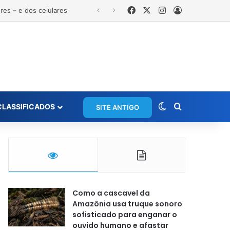
Facebook
X
Instagram
Entrar
Switch skin
Procurar po
CLASSIFICADOS
SITE ANTIGO
Como a cascavel da
Amazônia usa truque sonoro
sofisticado para enganar o
ouvido humano e afastar