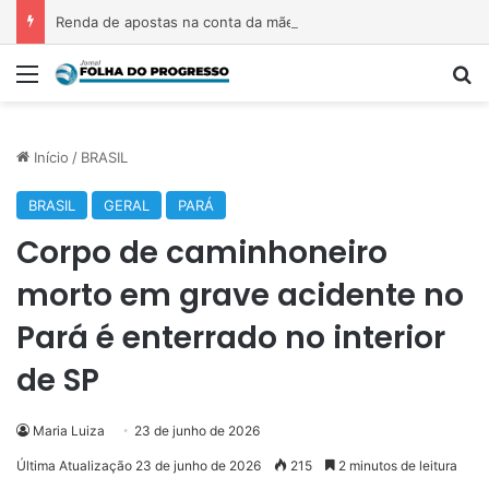
Renda de apostas na conta da mãe faz estudante perder bolsa do Prouni
Menu
P
Início
/
BRASIL
BRASIL
GERAL
PARÁ
Corpo de caminhoneiro
morto em grave acidente no
Pará é enterrado no interior
de SP
Maria Luiza
23 de junho de 2026
Última Atualização 23 de junho de 2026
215
2 minutos de leitura