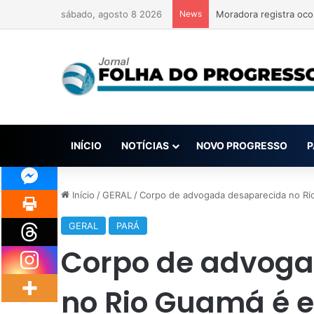
sábado, agosto 8 2026
News
Moradora registra oco
INÍCIO
NOTÍCIAS
NOVO PROGRESSO
P
Início
/
GERAL
/
Corpo de advogada desaparecida no Ri
GERAL
PARÁ
Corpo de advoga
no Rio Guamá é 