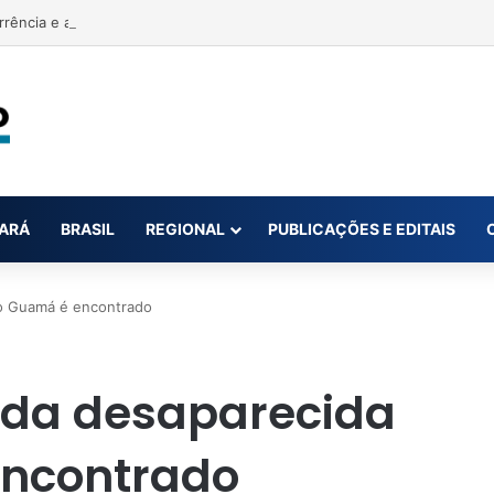
rrência e acusa primeira-dama de Nova Ipixuna de comentários vexató
ARÁ
BRASIL
REGIONAL
PUBLICAÇÕES E EDITAIS
o Guamá é encontrado
da desaparecida
encontrado