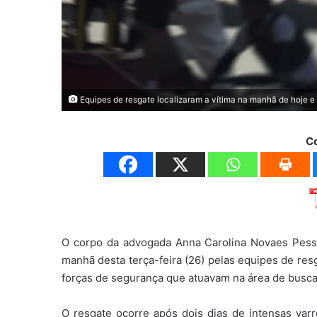
Equipes de resgate localizaram a vítima na manhã de hoje e
C
O corpo da advogada Anna Carolina Novaes Pesso
manhã desta terça-feira (26) pelas equipes de res
forças de segurança que atuavam na área de busca. 
O resgate ocorre após dois dias de intensas varr