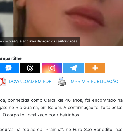
 o caso segue sob investigação das autoridades
ompartilhe
DOWNLOAD EM PDF
IMPRIMIR PUBLICAÇÃO
a, conhecida como Carol, de 46 anos, foi encontrado na
gate no Rio Guamá, em Belém. A confirmação foi feita pelas
O corpo foi localizado por ribeirinhos.
eduras na região da “Prainha”, no Furo São Benedito, nas