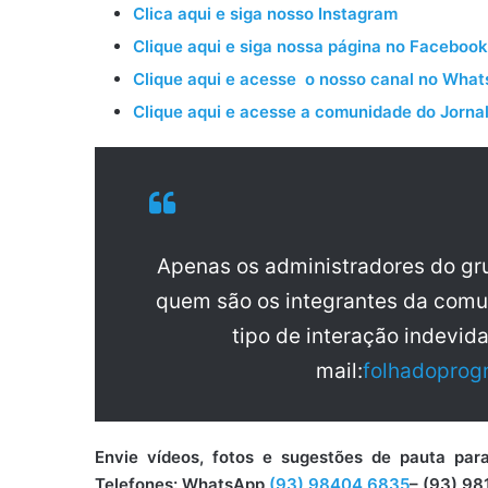
Clica aqui e siga nosso Instagram
Clique aqui e siga nossa página no Facebook
Clique aqui e acesse o nosso canal no Wha
Clique aqui e acesse a comunidade do Jornal
Apenas os administradores do g
quem são os integrantes da comu
tipo de interação indevid
mail:
folhadoprog
Envie vídeos, fotos e sugestões de pauta 
Telefones: WhatsApp
(93) 98404 6835
– (93) 98