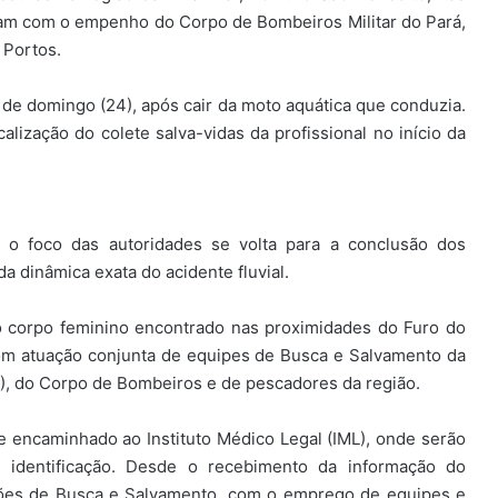
am com o empenho do Corpo de Bombeiros Militar do Pará,
 Portos.
e de domingo (24), após cair da moto aquática que conduzia.
alização do colete salva-vidas da profissional no início da
 o foco das autoridades se volta para a conclusão dos
da dinâmica exata do acidente fluvial.
o corpo feminino encontrado nas proximidades do Furo do
com atuação conjunta de equipes de Busca e Salvamento da
), do Corpo de Bombeiros e de pescadores da região.
e encaminhado ao Instituto Médico Legal (IML), onde serão
e identificação. Desde o recebimento da informação do
ões de Busca e Salvamento, com o emprego de equipes e