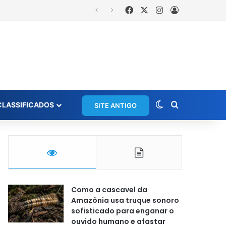
Facebook
X
Instagram
Entrar
rios em grupo de WhatsApp
Switch skin
Procurar po
CLASSIFICADOS
SITE ANTIGO
Como a cascavel da
Amazônia usa truque sonoro
sofisticado para enganar o
ouvido humano e afastar