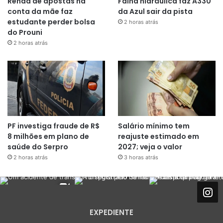
Renda de apostas na
Falha hidráulica faz A330
conta da mãe faz
da Azul sair da pista
estudante perder bolsa
2 horas atrás
do Prouni
2 horas atrás
PF investiga fraude de R$
Salário mínimo tem
8 milhões em plano de
reajuste estimado em
saúde do Serpro
2027; veja o valor
2 horas atrás
3 horas atrás
EXPEDIENTE