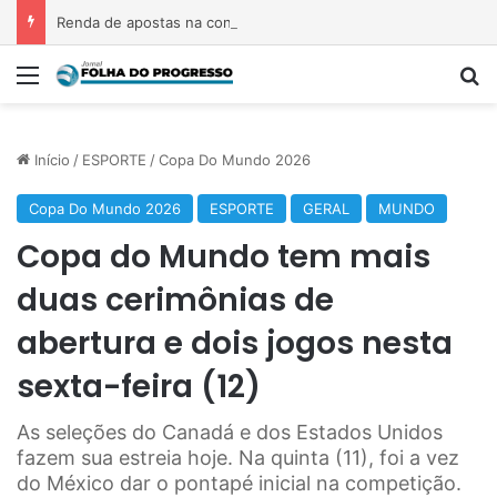
Renda de apostas na conta da mãe faz estudante perder bolsa do Prouni
Menu
P
Início
/
ESPORTE
/
Copa Do Mundo 2026
Copa Do Mundo 2026
ESPORTE
GERAL
MUNDO
Copa do Mundo tem mais
duas cerimônias de
abertura e dois jogos nesta
sexta-feira (12)
As seleções do Canadá e dos Estados Unidos
fazem sua estreia hoje. Na quinta (11), foi a vez
do México dar o pontapé inicial na competição.