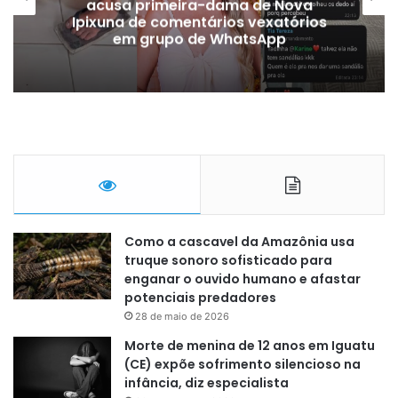
acusa primeira-dama de Nova
Jaca
pixuna de comentários vexatórios
em grupo de WhatsApp
Como a cascavel da Amazônia usa
truque sonoro sofisticado para
enganar o ouvido humano e afastar
potenciais predadores
28 de maio de 2026
Morte de menina de 12 anos em Iguatu
(CE) expõe sofrimento silencioso na
infância, diz especialista