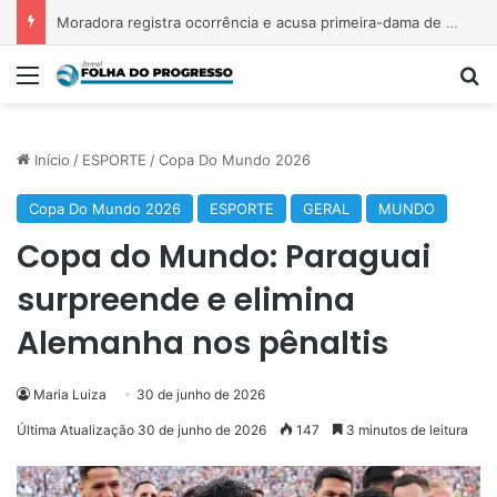
Moradora registra ocorrência e acusa primeira-dama de Nova Ipixuna de comentários vexatórios em grupo de WhatsApp
Menu
P
Início
/
ESPORTE
/
Copa Do Mundo 2026
Copa Do Mundo 2026
ESPORTE
GERAL
MUNDO
Copa do Mundo: Paraguai
surpreende e elimina
Alemanha nos pênaltis
Maria Luiza
30 de junho de 2026
Última Atualização 30 de junho de 2026
147
3 minutos de leitura