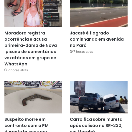
Moradora registra
Jacaré é flagrado
ocorrência e acusa
caminhando em avenida
primeira-dama de Nova
no Pará
Ipixuna de comentários
7 horas atrás
vexatórios em grupo de
WhatsApp
7 horas atrás
Suspeito morre em
Carro fica sobre mureta
confronto com a PM
após colisão na BR-230,
durante buscas por
em Marabá