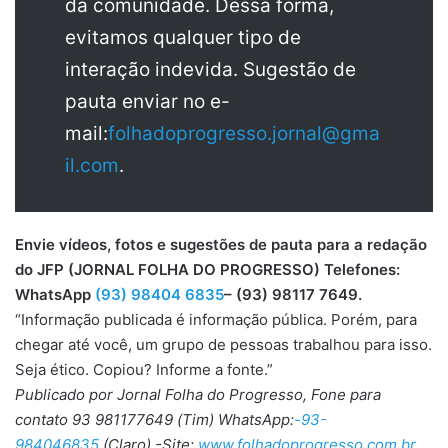
da comunidade. Dessa forma,
evitamos qualquer tipo de
interação indevida. Sugestão de
pauta enviar no e-
mail:
folhadoprogresso.jornal@gma
il.com
.
Envie vídeos, fotos e sugestões de pauta para a redação
do JFP (JORNAL FOLHA DO PROGRESSO) Telefones:
WhatsApp
(93) 98404 6835
– (93) 98117 7649.
“Informação publicada é informação pública. Porém, para
chegar até você, um grupo de pessoas trabalhou para isso.
Seja ético. Copiou? Informe a fonte.”
Publicado por Jornal Folha do Progresso, Fone para
contato 93 981177649 (Tim) WhatsApp:
-93-
984046835
(Claro) -Site:
www.folhadoprogresso.com.br