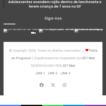
Adolescentes acendem rojão dentro de lanchonete e
ferem criança de 7 anos no DF
Siga-nos
© Copyright 2026, Todos os direitos reservados |
Folha
do Progresso
| Orgulhosamente hospedado por
2E7 Web
DESENVOLVIDO POR
2E7 Web
LINK 1
LINK 2
LINK 3
Facebook
X
Instagram