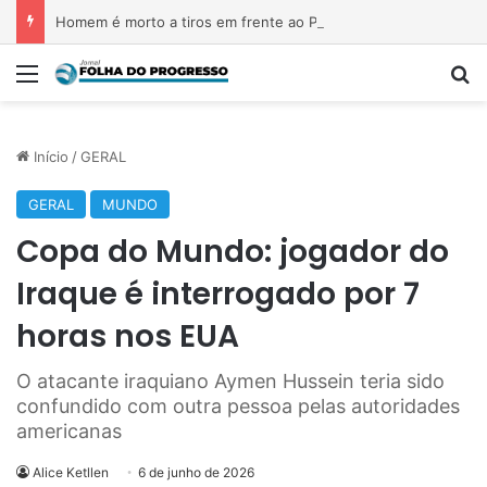
Homem é morto a tiros em frente ao Polo Joalheiro, em Belém
Menu
Pr
Início
/
GERAL
GERAL
MUNDO
Copa do Mundo: jogador do
Iraque é interrogado por 7
horas nos EUA
O atacante iraquiano Aymen Hussein teria sido
confundido com outra pessoa pelas autoridades
americanas
Alice Ketllen
6 de junho de 2026