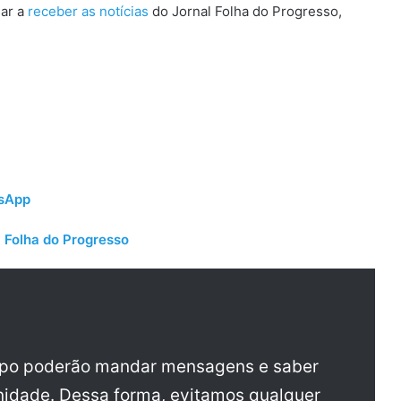
sar a
receber as notícias
do Jornal Folha do Progresso,
tsApp
 Folha do Progresso
upo poderão mandar mensagens e saber
idade. Dessa forma, evitamos qualquer