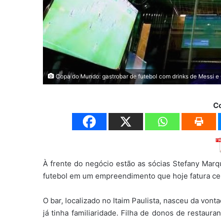
Copa do Mundo: gastrobar de futebol com drinks de Messi e
C
À frente do negócio estão as sócias Stefany Marq
futebol em um empreendimento que hoje fatura cer
O bar, localizado no Itaim Paulista, nasceu da v
já tinha familiaridade. Filha de donos de restaur