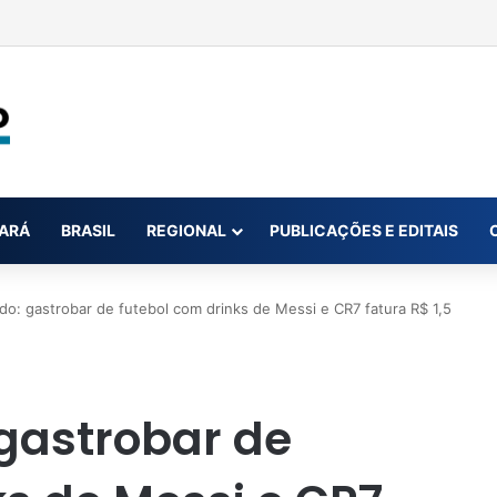
ar até oito novas canetas emagrecedoras até o fim de 2026; saiba qua
ARÁ
BRASIL
REGIONAL
PUBLICAÇÕES E EDITAIS
o: gastrobar de futebol com drinks de Messi e CR7 fatura R$ 1,5
gastrobar de