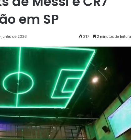
ks de Messi e CR7
hão em SP
e junho de 2026
217
2 minutos de leitura