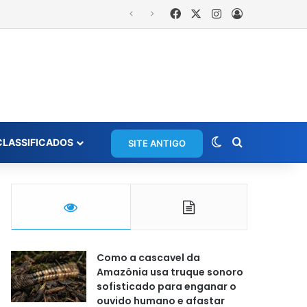
Facebook
X
Instagram
Entrar
is
Switch skin
Procurar po
CLASSIFICADOS
SITE ANTIGO
Como a cascavel da
Amazônia usa truque sonoro
sofisticado para enganar o
ouvido humano e afastar