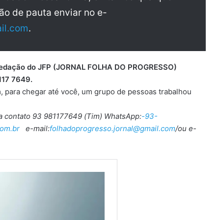
ão de pauta enviar no e-
il.com
.
 a redação do JFP (JORNAL FOLHA DO PROGRESSO)
117 7649.
, para chegar até você, um grupo de pessoas trabalhou
ra contato 93 981177649 (Tim) WhatsApp:
-93-
om.br
e-mail:
folhadoprogresso.jornal@gmail.com
/ou e-