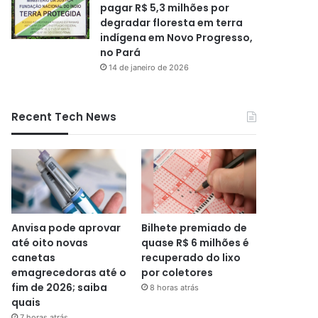
pagar R$ 5,3 milhões por
degradar floresta em terra
indígena em Novo Progresso,
no Pará
14 de janeiro de 2026
Recent Tech News
Anvisa pode aprovar
Bilhete premiado de
até oito novas
quase R$ 6 milhões é
canetas
recuperado do lixo
emagrecedoras até o
por coletores
fim de 2026; saiba
8 horas atrás
quais
7 horas atrás