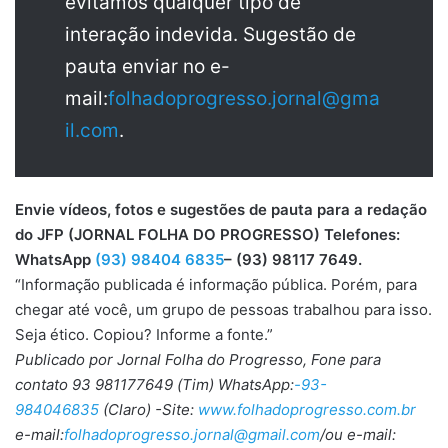
evitamos qualquer tipo de
interação indevida. Sugestão de
pauta enviar no e-
mail:
folhadoprogresso.jornal@gma
il.com
.
Envie vídeos, fotos e sugestões de pauta para a redação
do JFP (JORNAL FOLHA DO PROGRESSO) Telefones:
WhatsApp
(93) 98404 6835
– (93) 98117 7649.
“Informação publicada é informação pública. Porém, para
chegar até você, um grupo de pessoas trabalhou para isso.
Seja ético. Copiou? Informe a fonte.”
Publicado por Jornal Folha do Progresso, Fone para
contato 93 981177649 (Tim) WhatsApp:
-93-
984046835
(Claro) -Site:
www.folhadoprogresso.com.br
e-mail:
folhadoprogresso.jornal@gmail.com
/ou e-mail: