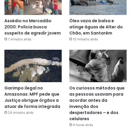
Assédio no Mercadão
Óleo vaza de balsa e
2000: Polícia busca
atinge águas de Alter do
suspeito de agredir jovem
Chão, em Santarém
7 minutos atrás
15 minutos atrás
Garimpo ilegal no
Os curiosos métodos que
Amazonas: MPF pede que
as pessoas usavam para
Justiça obrigue órgãos a
acordar antes da
atuar de forma integrada
invenção dos
despertadores – e dos
24 minutos atrás
celulares
4 horas atrás